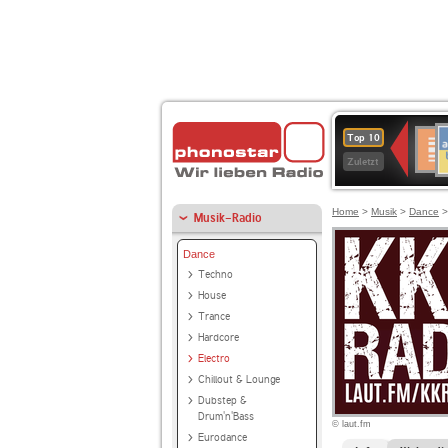
A
Deuts
Top 10
B
Kultu
Zuletzt
Home
>
Musik
>
Dance
Musik-Radio
Dance
Techno
House
Trance
Hardcore
Electro
Chillout & Lounge
Dubstep &
Drum'n'Bass
© laut.fm
Eurodance