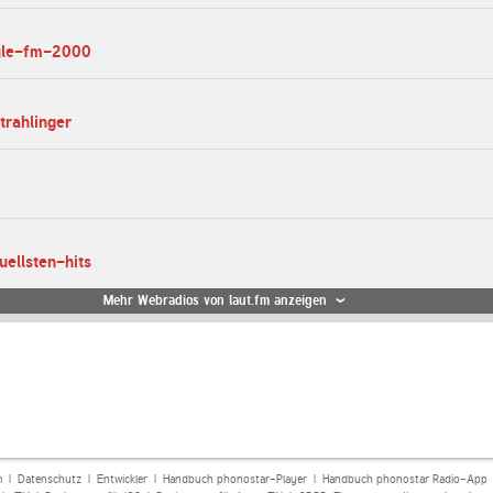
tyle-fm-2000
trahlinger
uellsten-hits
Mehr Webradios von laut.fm anzeigen
m
|
Datenschutz
|
Entwickler
|
Handbuch phonostar-Player
|
Handbuch phonostar Radio-App