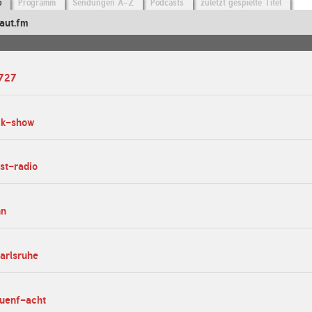
o
Programm
Sendungen A-Z
Podcasts
zuletzt gespielte Titel
aut.fm
r727
ck-show
ast-radio
nn
karlsruhe
fuenf-acht