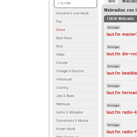
Info
Webradi
DJ-Mix
Webradios von l
Konzerte & Live-Musik
15838 Webradio
Pop
Sonstiges
Dance
laut.fm maste
Black Music
Rock
Sonstiges
laut.fm die-ro
Oldies
Künstler
Sonstiges
Schlager & Discofox
laut.fm beatbl
Volksmusik
Sonstiges
Country
laut.fm herma
Jazz & Blues
Weltmusik
Sonstiges
laut.fm radio-
Gothic & Mittelalter
Soundtracks & Musical
Sonstiges
Kinder-Musik
laut.fm radio-