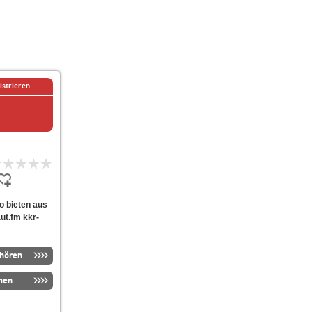
istrieren
io bieten aus
ut.fm kkr-
nhören
men