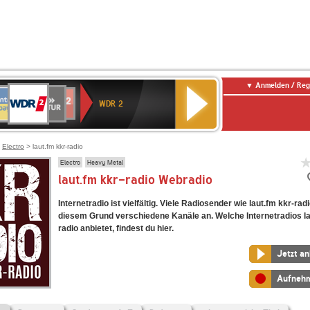
Anmelden / Reg
WDR
NTENNE
SWR
chlandfunk
Deutschlandfunk
80er
SWR3
WDR
BR-
NDR
2
WDR 2
AYERN
Kultur
r
90er
4
KLASSIK
2
OLDIE
ANTENNE
>
Electro
> laut.fm kkr-radio
Electro
Heavy Metal
laut.fm kkr-radio Webradio
Internetradio ist vielfältig. Viele Radiosender wie laut.fm kkr-rad
diesem Grund verschiedene Kanäle an. Welche Internetradios la
radio anbietet, findest du hier.
Jetzt a
Aufneh