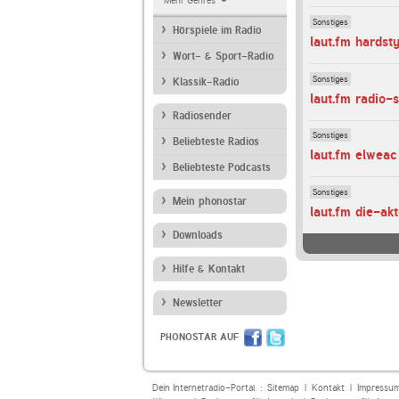
Mehr Genres
Sonstiges
Hörspiele im Radio
laut.fm hards
Wort- & Sport-Radio
Sonstiges
Klassik-Radio
laut.fm radio-s
Radiosender
Sonstiges
Beliebteste Radios
laut.fm elweac
Beliebteste Podcasts
Sonstiges
Mein phonostar
laut.fm die-akt
Downloads
Hilfe & Kontakt
Newsletter
PHONOSTAR AUF
Dein Internetradio-Portal :
Sitemap
|
Kontakt
|
Impressu