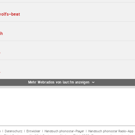
wolfs-beat
hh
6
4
Mehr Webradios von laut.fm anzeigen
m
|
Datenschutz
|
Entwickler
|
Handbuch phonostar-Player
|
Handbuch phonostar Radio-App