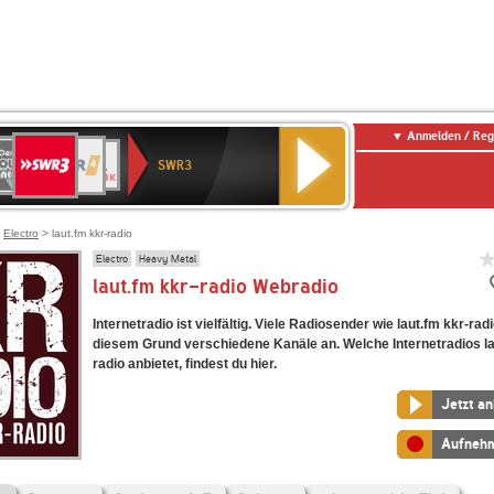
Anmelden / Reg
SWR3
0er
WDR
chlandfunk
NDR
BR-
SWR
SWR3
0er
4
2
KLASSIK
Kultur
LDIE
NTENNE
>
Electro
> laut.fm kkr-radio
Electro
Heavy Metal
laut.fm kkr-radio Webradio
Internetradio ist vielfältig. Viele Radiosender wie laut.fm kkr-rad
diesem Grund verschiedene Kanäle an. Welche Internetradios la
radio anbietet, findest du hier.
Jetzt a
Aufneh