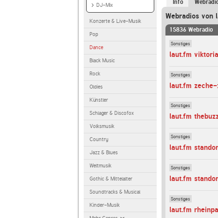
Info
Webradi
DJ-Mix
Webradios von l
Konzerte & Live-Musik
15836 Webradio
Pop
Sonstiges
Dance
laut.fm viktori
Black Music
Rock
Sonstiges
laut.fm zeche-
Oldies
Künstler
Sonstiges
Schlager & Discofox
laut.fm thebuz
Volksmusik
Sonstiges
Country
laut.fm stando
Jazz & Blues
Weltmusik
Sonstiges
laut.fm stand
Gothic & Mittelalter
Soundtracks & Musical
Sonstiges
Kinder-Musik
laut.fm rheinp