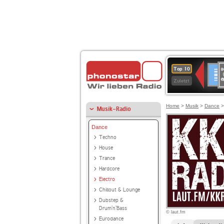
8
Deuts
Top 10
9
Zuletzt
O
A
Home
>
Musik
>
Dance
Musik-Radio
Dance
Techno
House
Trance
Hardcore
Electro
Chillout & Lounge
Dubstep &
Drum'n'Bass
© laut.fm
Eurodance