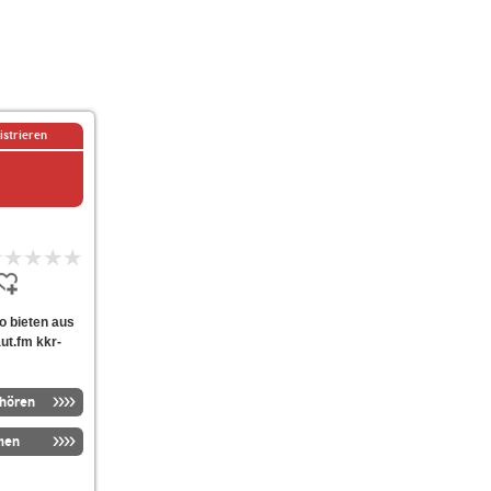
istrieren
io bieten aus
ut.fm kkr-
nhören
men