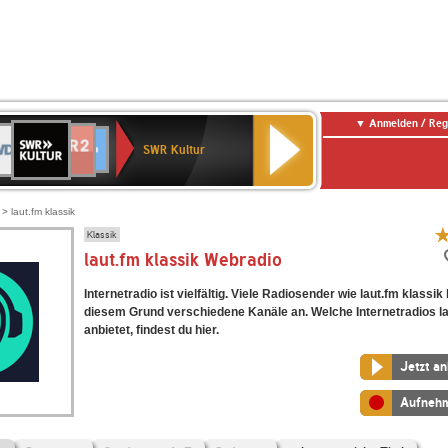
Anmelden / Reg
SWR
DR
NDR
ENNE
80er
SWR3
WDR
BR-
Deutschlandfunk
Deutschlandfunk
Kultur
SWR Kultur
2
ERN
90er
4
KLASSIK
Kultur
OLDIE
ANTENNE
> laut.fm klassik
Klassik
laut.fm klassik Webradio
Internetradio ist vielfältig. Viele Radiosender wie laut.fm klassik
diesem Grund verschiedene Kanäle an. Welche Internetradios la
anbietet, findest du hier.
Jetzt a
Aufneh