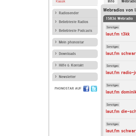
Info
Webradi
Klassik
Webradios von l
Radiosender
15836 Webradio
Beliebteste Radios
Sonstiges
Beliebteste Podcasts
laut.fm t3kk
Mein phonostar
Sonstiges
laut.fm schwa
Downloads
Hilfe & Kontakt
Sonstiges
laut.fm radio-
Newsletter
Sonstiges
PHONOSTAR AUF
laut.fm dominik
Sonstiges
laut.fm die-sc
Sonstiges
laut.fm schwar