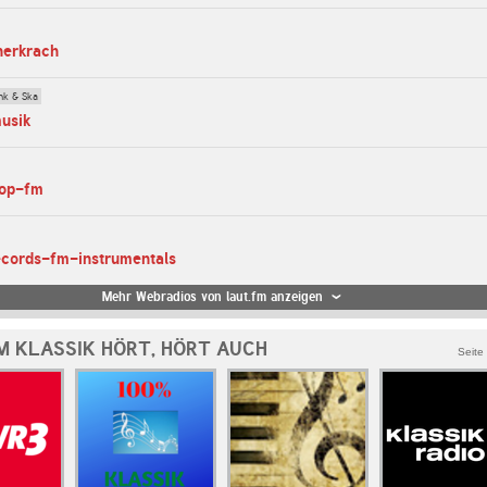
herkrach
nk & Ska
musik
top-fm
ecords-fm-instrumentals
Mehr Webradios von laut.fm anzeigen
M KLASSIK HÖRT, HÖRT AUCH
Seite