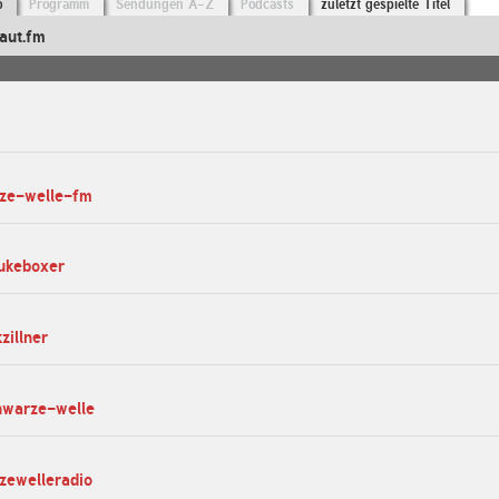
o
Programm
Sendungen A-Z
Podcasts
zuletzt gespielte Titel
aut.fm
rze-welle-fm
jukeboxer
zillner
hwarze-welle
zewelleradio