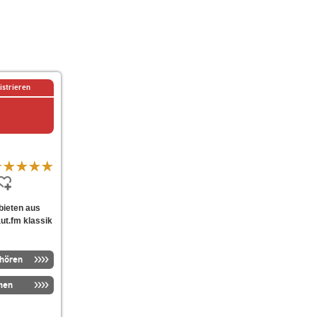
istrieren
 bieten aus
ut.fm klassik
nhören
men