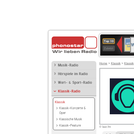
W
ANT
Top 10
2
BAY
Zuletzt
Home
>
Klassik
>
Klassik
Musik-Radio
Hörspiele im Radio
Wort- & Sport-Radio
Klassik-Radio
Klassik
Klassik-Konzerte &
Oper
Klassische Musik
Klassik-Feature
© laut.fm