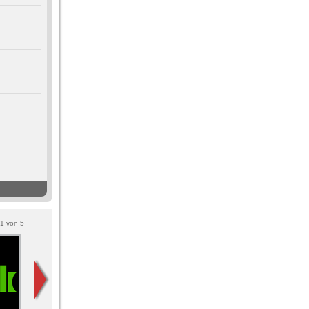
1
von
5