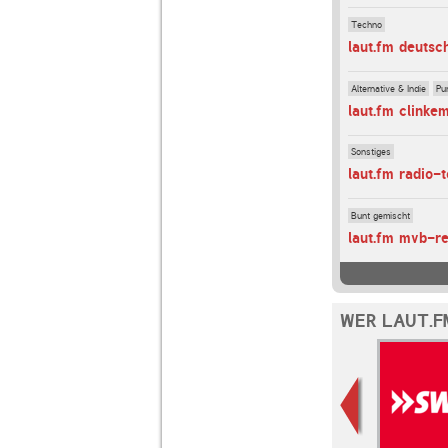
Techno
laut.fm deutsc
Alternative & Indie
Pu
laut.fm clinke
Sonstiges
laut.fm radio-
Bunt gemischt
laut.fm mvb-r
WER LAUT.F