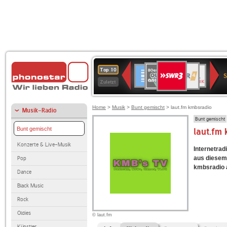
SWR3
80er
WDR
Deutschlandfunk
NDR
BR-
SWR
Top 10
90er
4
2
KLASSIK
Kultur
Zuletzt
OLDIE
ANTENNE
Home
>
Musik
>
Bunt gemischt
> laut.fm kmbsradio
Musik-Radio
Bunt gemischt
Bunt gemischt
laut.fm
Konzerte & Live-Musik
Internetradi
aus diesem 
Pop
kmbsradio a
Dance
Black Music
Rock
Oldies
© laut.fm
Künstler