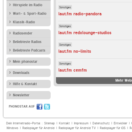
Hörspiele im Radio
Sonstiges
laut.fm radio-pandora
Wort- & Sport-Radio
Klassik-Radio
Sonstiges
laut.fm redxlounge-studios
Radiosender
Beliebteste Radios
Sonstiges
Beliebteste Podcasts
laut.fm no-limits
Mein phonostar
Sonstiges
laut.fm cemfm
Downloads
Mehr Webr
Hilfe & Kontakt
Newsletter
PHONOSTAR AUF
Dein Internetradio-Portal :
Sitemap
|
Kontakt
|
Impressum
|
Datenschutz
|
Entwickler
|
Windows
|
Radioplayer für Android
|
Radioplayer für Android TV
|
Radioplayer für iOS
|
R