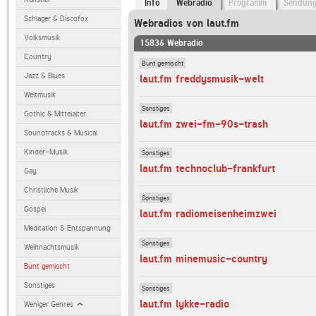
Info
Webradio
Programm
Sendun
Schlager & Discofox
Webradios von laut.fm
Volksmusik
15836 Webradio
Country
Bunt gemischt
Jazz & Blues
laut.fm freddysmusik-welt
Weltmusik
Sonstiges
Gothic & Mittelalter
laut.fm zwei-fm-90s-trash
Soundtracks & Musical
Kinder-Musik
Sonstiges
laut.fm technoclub-frankfurt
Gay
Christliche Musik
Sonstiges
Gospel
laut.fm radiomeisenheimzwei
Meditation & Entspannung
Sonstiges
Weihnachtsmusik
laut.fm minemusic-country
Bunt gemischt
Sonstiges
Sonstiges
laut.fm lykke-radio
Weniger Genres