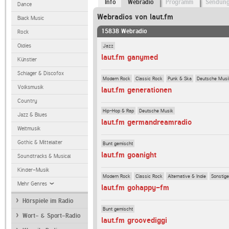
Info
Webradio
Programm
Sendun
Dance
Webradios von laut.fm
Black Music
15838 Webradio
Rock
Jazz
Oldies
laut.fm ganymed
Künstler
Schlager & Discofox
Modern Rock
Classic Rock
Punk & Ska
Deutsche Musi
Volksmusik
laut.fm generationen
Country
Hip-Hop & Rap
Deutsche Musik
Jazz & Blues
laut.fm germandreamradio
Weltmusik
Gothic & Mittelalter
Bunt gemischt
laut.fm goanight
Soundtracks & Musical
Kinder-Musik
Modern Rock
Classic Rock
Alternative & Indie
Sonstig
Mehr Genres
laut.fm gohappy-fm
Hörspiele im Radio
Bunt gemischt
Wort- & Sport-Radio
laut.fm groovediggi