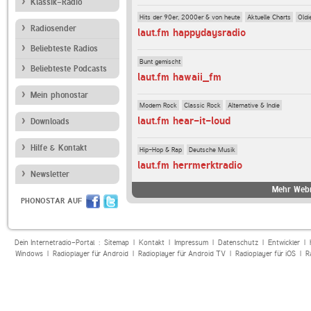
Klassik-Radio
Hits der 90er, 2000er & von heute
Aktuelle Charts
Oldi
Radiosender
laut.fm happydaysradio
Beliebteste Radios
Bunt gemischt
Beliebteste Podcasts
laut.fm hawaii_fm
Mein phonostar
Modern Rock
Classic Rock
Alternative & Indie
laut.fm hear-it-loud
Downloads
Hilfe & Kontakt
Hip-Hop & Rap
Deutsche Musik
laut.fm herrmerktradio
Newsletter
Mehr Webr
PHONOSTAR AUF
Dein Internetradio-Portal :
Sitemap
|
Kontakt
|
Impressum
|
Datenschutz
|
Entwickler
|
Windows
|
Radioplayer für Android
|
Radioplayer für Android TV
|
Radioplayer für iOS
|
R