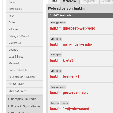
Info
Webradio
Programm
Sendun
Dance
Webradios von laut.fm
Black Music
15842 Webradio
Rock
Bunt gemischt
Oldies
laut.fm querbeet-webradio
Künstler
Schlager & Discofox
Sonstiges
Volksmusik
laut.fm msh-musik-radio
Country
Sonstiges
Jazz & Blues
laut.fm kratz3r
Weltmusik
Gothic & Mittelalter
Sonstiges
laut.fm bremen-1
Soundtracks & Musical
Kinder-Musik
Bunt gemischt
Mehr Genres
laut.fm yeswecannabis
Hörspiele im Radio
Techno
Trance
Wort- & Sport-Radio
laut.fm 1-dj-ein-sound