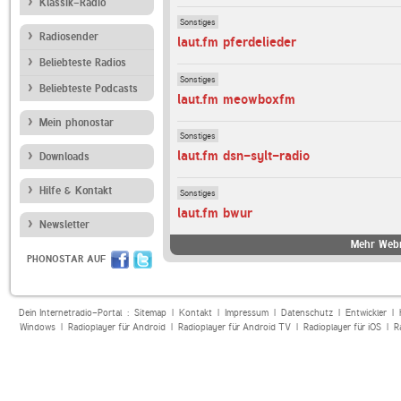
Klassik-Radio
Sonstiges
Radiosender
laut.fm pferdelieder
Beliebteste Radios
Sonstiges
Beliebteste Podcasts
laut.fm meowboxfm
Mein phonostar
Sonstiges
laut.fm dsn-sylt-radio
Downloads
Hilfe & Kontakt
Sonstiges
laut.fm bwur
Newsletter
Mehr Webr
PHONOSTAR AUF
Dein Internetradio-Portal :
Sitemap
|
Kontakt
|
Impressum
|
Datenschutz
|
Entwickler
|
Windows
|
Radioplayer für Android
|
Radioplayer für Android TV
|
Radioplayer für iOS
|
R