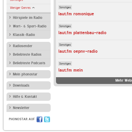
Sonstiges
Weniger Genres
laut.fm romonique
Hörspiele im Radio
Sonstiges
Wort- & Sport-Radio
laut.fm plattenbau-radio
Klassik-Radio
Sonstiges
Radiosender
laut.fm oepnv-radio
Beliebteste Radios
Beliebteste Podcasts
Sonstiges
laut.fm mein
Mein phonostar
Mehr Webr
Downloads
Hilfe & Kontakt
Newsletter
PHONOSTAR AUF