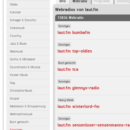
Info
Webradio
Programm
Sendun
Oldies
Webradios von laut.fm
Künstler
15836 Webradio
Schlager & Discofox
Sonstiges
Volksmusik
laut.fm bumbafm
Country
Jazz & Blues
Sonstiges
laut.fm top-oldies
Weltmusik
Gothic & Mittelalter
Bunt gemischt
Soundtracks & Musical
laut.fm tca
Kinder-Musik
Sonstiges
Gay
laut.fm glennys-radio
Christliche Musik
Gospel
Heavy Metal
laut.fm winterlord-fm
Meditation & Entspannung
Weihnachtsmusik
Sonstiges
Bunt gemischt
laut.fm sensenloser-sensenmanns-ra
Sonstiges