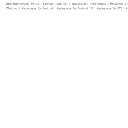
Dein Internetradio-Portal :
Sitemap
|
Kontakt
|
Impressum
|
Datenschutz
|
Entwickler
|
Windows
|
Radioplayer für Android
|
Radioplayer für Android TV
|
Radioplayer für iOS
|
R