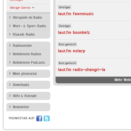
Sonstiges
Weniger Genres
laut.fm fawnmusic
Hörspiele im Radio
Sonstiges
Wort- & Sport-Radio
laut.fm boonkelz
Klassik-Radio
Bunt gemischt
Radiosender
laut.fm eolarp
Beliebteste Radios
Beliebteste Podcasts
Bunt gemischt
laut.fm radio-shangri-la
Mein phonostar
Mehr Webr
Downloads
Hilfe & Kontakt
Newsletter
PHONOSTAR AUF