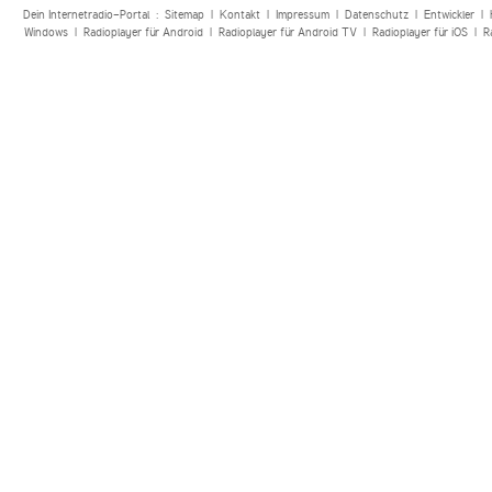
Dein Internetradio-Portal :
Sitemap
|
Kontakt
|
Impressum
|
Datenschutz
|
Entwickler
|
Windows
|
Radioplayer für Android
|
Radioplayer für Android TV
|
Radioplayer für iOS
|
R