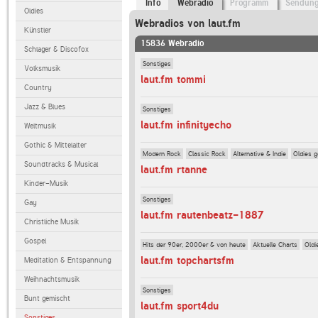
Info
Webradio
Programm
Sendun
Oldies
Webradios von laut.fm
Künstler
15836 Webradio
Schlager & Discofox
Sonstiges
Volksmusik
laut.fm tommi
Country
Jazz & Blues
Sonstiges
laut.fm infinityecho
Weltmusik
Gothic & Mittelalter
Modern Rock
Classic Rock
Alternative & Indie
Oldies 
Soundtracks & Musical
laut.fm rtanne
Kinder-Musik
Sonstiges
Gay
laut.fm rautenbeatz-1887
Christliche Musik
Gospel
Hits der 90er, 2000er & von heute
Aktuelle Charts
Oldi
laut.fm topchartsfm
Meditation & Entspannung
Weihnachtsmusik
Sonstiges
Bunt gemischt
laut.fm sport4du
Sonstiges