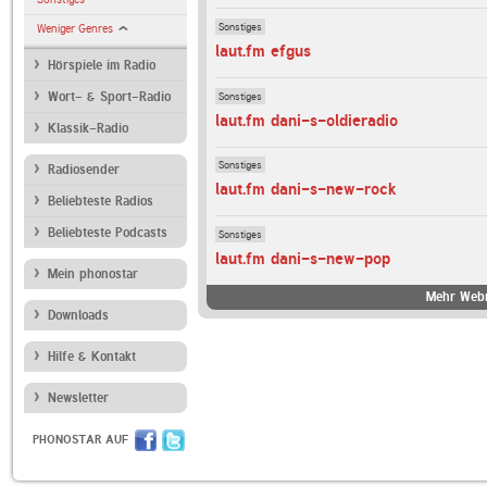
Sonstiges
Weniger Genres
laut.fm efgus
Hörspiele im Radio
Sonstiges
Wort- & Sport-Radio
laut.fm dani-s-oldieradio
Klassik-Radio
Sonstiges
Radiosender
laut.fm dani-s-new-rock
Beliebteste Radios
Beliebteste Podcasts
Sonstiges
laut.fm dani-s-new-pop
Mein phonostar
Mehr Webr
Downloads
Hilfe & Kontakt
Newsletter
PHONOSTAR AUF