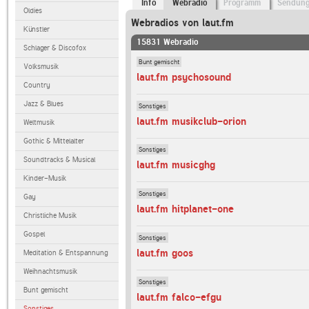
Info
Webradio
Programm
Sendun
Oldies
Webradios von laut.fm
Künstler
15831 Webradio
Schlager & Discofox
Bunt gemischt
Volksmusik
laut.fm psychosound
Country
Jazz & Blues
Sonstiges
laut.fm musikclub-orion
Weltmusik
Gothic & Mittelalter
Sonstiges
Soundtracks & Musical
laut.fm musicghg
Kinder-Musik
Sonstiges
Gay
laut.fm hitplanet-one
Christliche Musik
Gospel
Sonstiges
laut.fm goos
Meditation & Entspannung
Weihnachtsmusik
Sonstiges
Bunt gemischt
laut.fm falco-efgu
Sonstiges