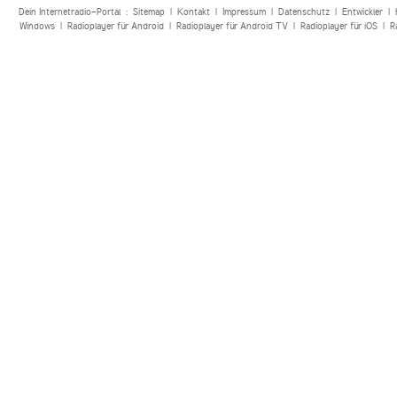
Dein Internetradio-Portal :
Sitemap
|
Kontakt
|
Impressum
|
Datenschutz
|
Entwickler
|
Windows
|
Radioplayer für Android
|
Radioplayer für Android TV
|
Radioplayer für iOS
|
R