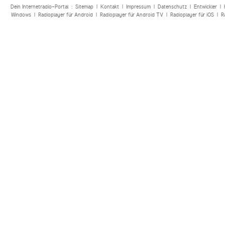
Dein Internetradio-Portal :
Sitemap
|
Kontakt
|
Impressum
|
Datenschutz
|
Entwickler
|
Windows
|
Radioplayer für Android
|
Radioplayer für Android TV
|
Radioplayer für iOS
|
R