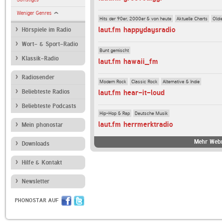
Weniger Genres
Hits der 90er, 2000er & von heute
Aktuelle Charts
Oldi
laut.fm happydaysradio
Hörspiele im Radio
Wort- & Sport-Radio
Bunt gemischt
Klassik-Radio
laut.fm hawaii_fm
Radiosender
Modern Rock
Classic Rock
Alternative & Indie
Beliebteste Radios
laut.fm hear-it-loud
Beliebteste Podcasts
Hip-Hop & Rap
Deutsche Musik
laut.fm herrmerktradio
Mein phonostar
Mehr Webr
Downloads
Hilfe & Kontakt
Newsletter
PHONOSTAR AUF