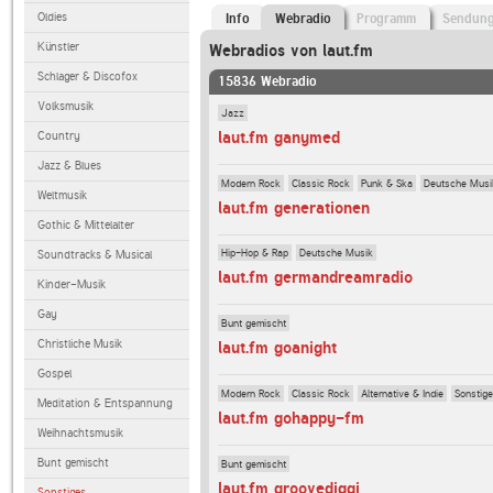
Oldies
Info
Webradio
Programm
Sendun
Künstler
Webradios von laut.fm
Schlager & Discofox
15836 Webradio
Volksmusik
Jazz
laut.fm ganymed
Country
Jazz & Blues
Modern Rock
Classic Rock
Punk & Ska
Deutsche Musi
Weltmusik
laut.fm generationen
Gothic & Mittelalter
Hip-Hop & Rap
Deutsche Musik
Soundtracks & Musical
laut.fm germandreamradio
Kinder-Musik
Gay
Bunt gemischt
Christliche Musik
laut.fm goanight
Gospel
Modern Rock
Classic Rock
Alternative & Indie
Sonstig
Meditation & Entspannung
laut.fm gohappy-fm
Weihnachtsmusik
Bunt gemischt
Bunt gemischt
laut.fm groovediggi
Sonstiges