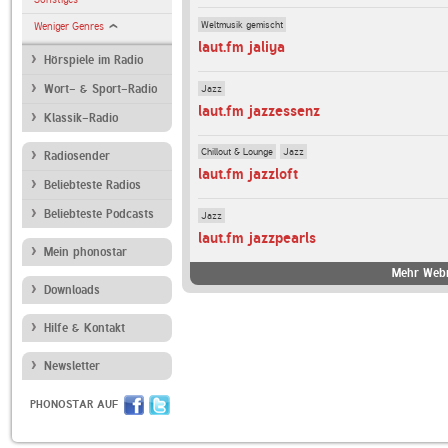
Weltmusik gemischt
Weniger Genres
laut.fm jaliya
Hörspiele im Radio
Jazz
Wort- & Sport-Radio
laut.fm jazzessenz
Klassik-Radio
Chillout & Lounge
Jazz
Radiosender
laut.fm jazzloft
Beliebteste Radios
Beliebteste Podcasts
Jazz
laut.fm jazzpearls
Mein phonostar
Mehr Webr
Downloads
Hilfe & Kontakt
Newsletter
PHONOSTAR AUF