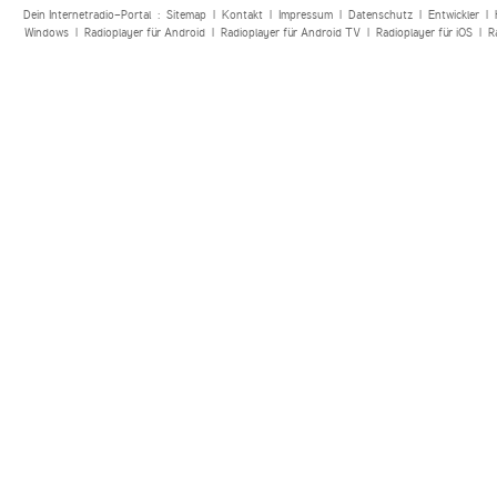
Dein Internetradio-Portal :
Sitemap
|
Kontakt
|
Impressum
|
Datenschutz
|
Entwickler
|
Windows
|
Radioplayer für Android
|
Radioplayer für Android TV
|
Radioplayer für iOS
|
R