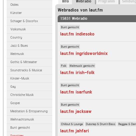
Info
Webradio
Programm
Sendun
Oldies
Webradios von laut.fm
Künstler
15831 Webradio
Schlager & Discofox
Bunt gemischt
Volksmusik
laut.fm indiesoko
Country
Jazz & Blues
Bunt gemischt
laut.fm ingridsworldmix
Weltmusik
Gothic & Mittelalter
Folk
Weltmusik gemischt
Soundtracks & Musical
laut.fm irish-folk
Kinder-Musik
Bunt gemischt
Gay
laut.fm isarfunk
Christliche Musik
Gospel
Bunt gemischt
laut.fm jacksaw
Meditation & Entspannung
Weihnachtsmusik
Chillout & Lounge
Dubstep & Drum'n'Bass
Reggae & Dan
Bunt gemischt
laut.fm jahfari
Sonstiges