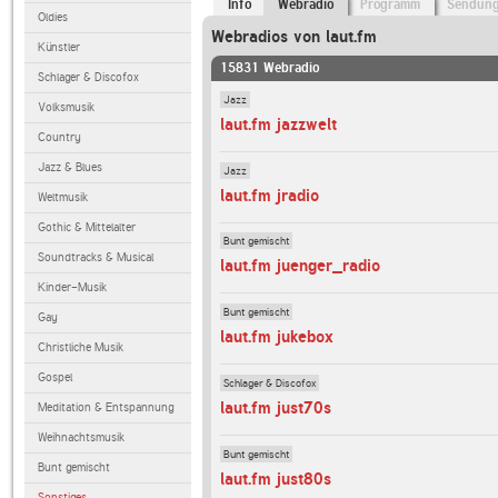
Info
Webradio
Programm
Sendun
Oldies
Webradios von laut.fm
Künstler
15831 Webradio
Schlager & Discofox
Jazz
Volksmusik
laut.fm jazzwelt
Country
Jazz & Blues
Jazz
laut.fm jradio
Weltmusik
Gothic & Mittelalter
Bunt gemischt
Soundtracks & Musical
laut.fm juenger_radio
Kinder-Musik
Bunt gemischt
Gay
laut.fm jukebox
Christliche Musik
Gospel
Schlager & Discofox
laut.fm just70s
Meditation & Entspannung
Weihnachtsmusik
Bunt gemischt
Bunt gemischt
laut.fm just80s
Sonstiges