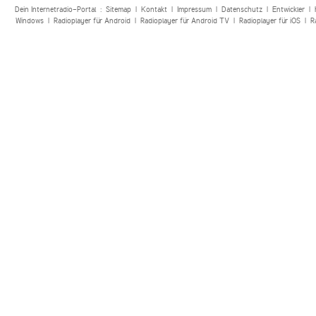
Dein Internetradio-Portal :
Sitemap
|
Kontakt
|
Impressum
|
Datenschutz
|
Entwickler
|
Windows
|
Radioplayer für Android
|
Radioplayer für Android TV
|
Radioplayer für iOS
|
R