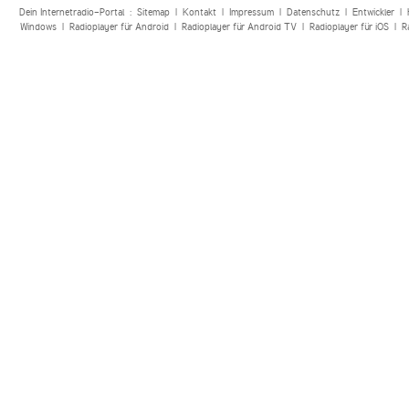
Dein Internetradio-Portal :
Sitemap
|
Kontakt
|
Impressum
|
Datenschutz
|
Entwickler
|
Windows
|
Radioplayer für Android
|
Radioplayer für Android TV
|
Radioplayer für iOS
|
R