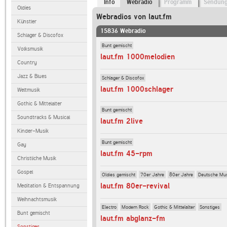
Info
Webradio
Programm
Sendun
Oldies
Webradios von laut.fm
Künstler
15836 Webradio
Schlager & Discofox
Bunt gemischt
Volksmusik
laut.fm 1000melodien
Country
Jazz & Blues
Schlager & Discofox
laut.fm 1000schlager
Weltmusik
Gothic & Mittelalter
Bunt gemischt
Soundtracks & Musical
laut.fm 2live
Kinder-Musik
Bunt gemischt
Gay
laut.fm 45-rpm
Christliche Musik
Gospel
Oldies gemischt
70er Jahre
80er Jahre
Deutsche Mu
laut.fm 80er-revival
Meditation & Entspannung
Weihnachtsmusik
Electro
Modern Rock
Gothic & Mittelalter
Sonstiges
Bunt gemischt
laut.fm abglanz-fm
Sonstiges