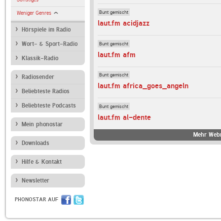
Bunt gemischt
Weniger Genres
laut.fm acidjazz
Hörspiele im Radio
Bunt gemischt
Wort- & Sport-Radio
laut.fm afm
Klassik-Radio
Bunt gemischt
Radiosender
laut.fm africa_goes_angeln
Beliebteste Radios
Beliebteste Podcasts
Bunt gemischt
laut.fm al-dente
Mein phonostar
Mehr Webr
Downloads
Hilfe & Kontakt
Newsletter
PHONOSTAR AUF