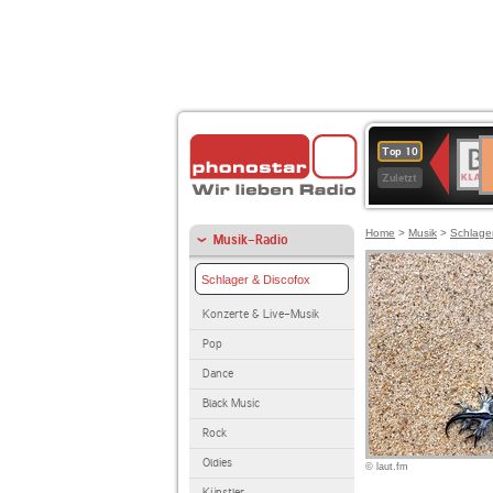
D
BR-
Top 10
Ku
KLAS
Zuletzt
Home
>
Musik
>
Schlage
Musik-Radio
Schlager & Discofox
Konzerte & Live-Musik
Pop
Dance
Black Music
Rock
Oldies
© laut.fm
Künstler