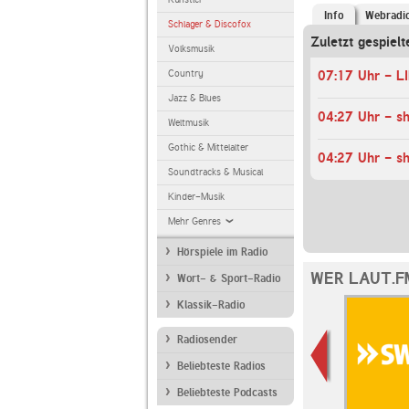
Info
Webradi
Schlager & Discofox
Zuletzt gespielt
Volksmusik
Country
Jazz & Blues
Weltmusik
Gothic & Mittelalter
Soundtracks & Musical
Kinder-Musik
Mehr Genres
Hörspiele im Radio
WER LAUT.F
Wort- & Sport-Radio
Klassik-Radio
Radiosender
Beliebteste Radios
Beliebteste Podcasts