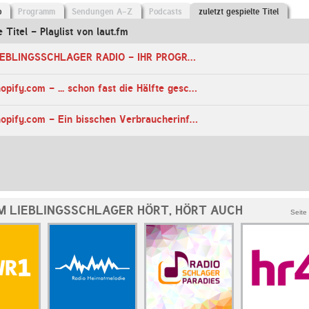
o
Programm
Sendungen A-Z
Podcasts
zuletzt gespielte Titel
e Titel - Playlist von laut.fm
07:17 Uhr - LIEBLINGSSCHLAGER RADIO - IHR PROGRAMM
04:27 Uhr - shopify.com - ... schon fast die Hälfte geschafft ...
04:27 Uhr - shopify.com - Ein bisschen Verbraucherinformationen ...
M LIEBLINGSSCHLAGER HÖRT, HÖRT AUCH
Seite