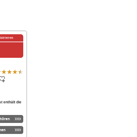
istrieren
t enthält die
nhören
men