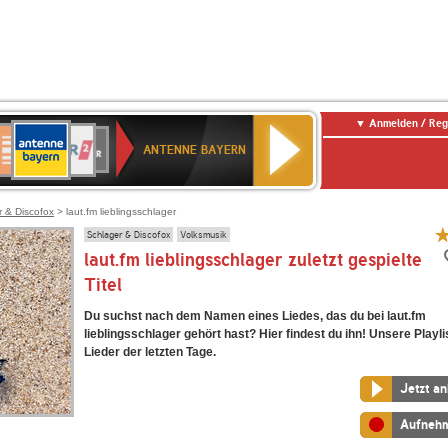
Anmelden / Reg
ANTENNE
eutschlandfunk
WDR
Deutschlandfunk
80er
SWR3
WDR
NDR
SWR
BAYERN
ANTENNE BAYERN
ltur
2
SIK
90er
4
2
Kultur
OLDIE
ANTENNE
r & Discofox
> laut.fm lieblingsschlager
Schlager & Discofox
Volksmusik
laut.fm lieblingsschlager zuletzt gespielte
Titel
Du suchst nach dem Namen eines Liedes, das du bei laut.fm
lieblingsschlager gehört hast? Hier findest du ihn! Unsere Playlis
Lieder der letzten Tage.
Jetzt a
Aufneh