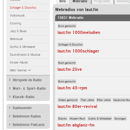
Info
Webradio
Programm
Sendun
Schlager & Discofox
Webradios von laut.fm
Volksmusik
15831 Webradio
Country
Bunt gemischt
Jazz & Blues
laut.fm 1000melodien
Weltmusik
Schlager & Discofox
Gothic & Mittelalter
laut.fm 1000schlager
Soundtracks & Musical
Kinder-Musik
Bunt gemischt
laut.fm 2live
Mehr Genres
Hörspiele im Radio
Bunt gemischt
laut.fm 45-rpm
Wort- & Sport-Radio
Klassik-Radio
Oldies gemischt
70er Jahre
80er Jahre
Deutsche Mu
laut.fm 80er-revival
Radiosender
Beliebteste Radios
Electro
Modern Rock
Gothic & Mittelalter
Sonstiges
laut.fm abglanz-fm
Beliebteste Podcasts