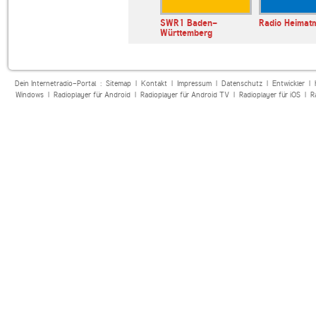
E BAYERN
Radio Alpenmelodie
SWR1 Baden-
Radio Heimat
Sound
Württemberg
Dein Internetradio-Portal :
Sitemap
|
Kontakt
|
Impressum
|
Datenschutz
|
Entwickler
|
Windows
|
Radioplayer für Android
|
Radioplayer für Android TV
|
Radioplayer für iOS
|
R