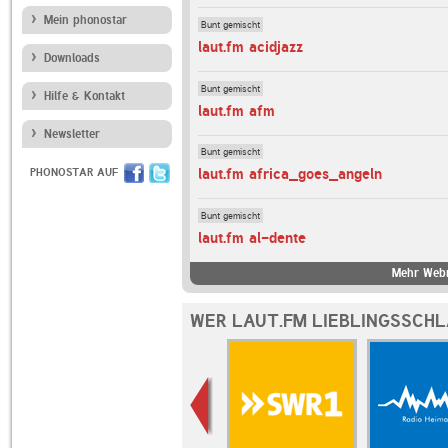
Mein phonostar
Bunt gemischt
laut.fm acidjazz
Downloads
Bunt gemischt
Hilfe & Kontakt
laut.fm afm
Newsletter
Bunt gemischt
laut.fm africa_goes_angeln
PHONOSTAR AUF
Bunt gemischt
laut.fm al-dente
Mehr Webr
WER LAUT.FM LIEBLINGSSCHL