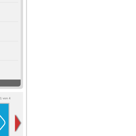
1
von
4