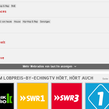
op & Rap
RnB
aces
& von heute
House
Hip-Hop & Rap
Sonstiges
welt
ive
Mehr Webradios von laut.fm anzeigen
M LOBPREIS-BY-ECHINGTV HÖRT, HÖRT AUCH
Seite