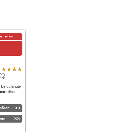
istrieren
is-by-echingtv
netradios
nhören
men