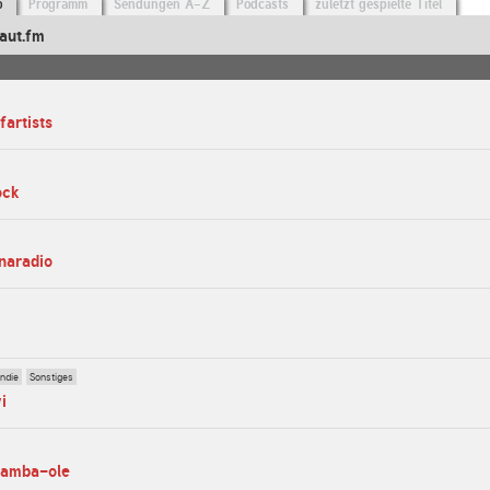
o
Programm
Sendungen A-Z
Podcasts
zuletzt gespielte Titel
aut.fm
fartists
ock
anaradio
Indie
Sonstiges
i
zamba-ole