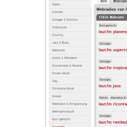
Info
Webradi
Oldies
Webradios von l
Künstler
15836 Webradio
Schlager & Discofox
Bunt gemischt
Volksmusik
laut.fm planeto
Country
Jazz & Blues
Sonstiges
laut.fm superr
Weltmusik
Gothic & Mittelalter
Sonstiges
Soundtracks & Musical
laut.fm tropic
Kinder-Musik
Sonstiges
Gay
laut.fm jans
Christliche Musik
Gospel
Electro
Alternative & 
laut.fm ricorew
Meditation & Entspannung
Weihnachtsmusik
Sonstiges
Bunt gemischt
laut.fm ramba
Sonstiges