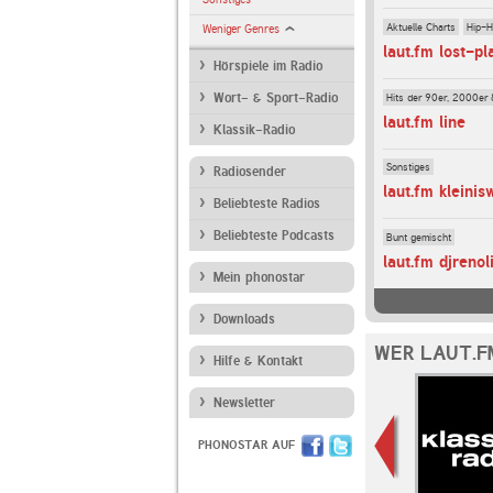
Aktuelle Charts
Hip-H
Weniger Genres
laut.fm lost-pl
Hörspiele im Radio
Hits der 90er, 2000er 
Wort- & Sport-Radio
laut.fm line
Klassik-Radio
Sonstiges
Radiosender
laut.fm kleinis
Beliebteste Radios
Beliebteste Podcasts
Bunt gemischt
laut.fm djrenol
Mein phonostar
Downloads
WER LAUT.F
Hilfe & Kontakt
Newsletter
PHONOSTAR AUF