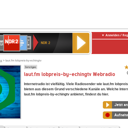
Anmelden / Reg
NDR
WR
Deutschlandfunk
SWR3
WDR
BR-
Deutschlandfunk
ANTENNE
80er
2
NDR 2
ltur
4
KLASSIK
Kultur
BAYERN
90er
OLDIE
ANTENNE
es
> laut.fm lobpreis-by-echingtv
Sonstiges
laut.fm lobpreis-by-echingtv Webradio
Internetradio ist vielfältig. Viele Radiosender wie laut.fm lobpre
bieten aus diesem Grund verschiedene Kanäle an. Welche Inter
laut.fm lobpreis-by-echingtv anbietet, findest du hier.
Jetzt a
Aufneh