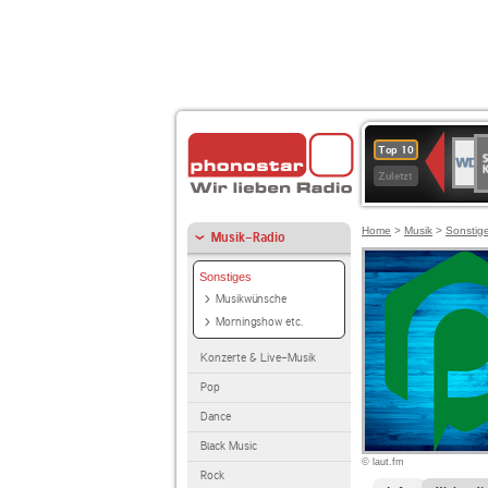
S
WDR
Top 10
Ku
2
Zuletzt
Home
>
Musik
>
Sonstig
Musik-Radio
Sonstiges
Musikwünsche
Morningshow etc.
Konzerte & Live-Musik
Pop
Dance
Black Music
© laut.fm
Rock