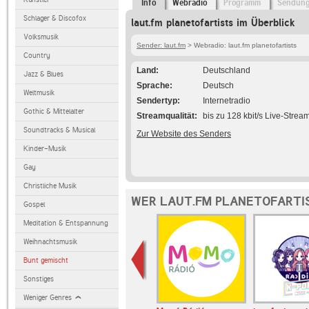
Info
Webradio
Programm
Sendun
Schlager & Discofox
laut.fm planetofartists im Überblick
Volksmusik
Sender: laut.fm
> Webradio: laut.fm planetofartists
Country
Land
Deutschland
Jazz & Blues
Sprache
Deutsch
Weltmusik
Sendertyp
Internetradio
Gothic & Mittelalter
Streamqualität
bis zu 128 kbit/s Live-Strea
Soundtracks & Musical
Zur Website des Senders
Kinder-Musik
Gay
Christliche Musik
WER LAUT.FM PLANETOFARTI
Gospel
Meditation & Entspannung
Weihnachtsmusik
Bunt gemischt
Sonstiges
Weniger Genres