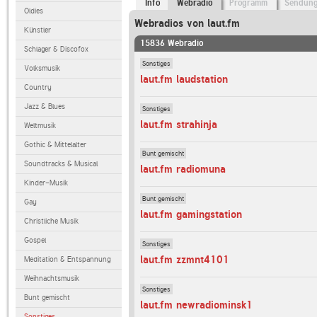
Info
Webradio
Programm
Sendun
Oldies
Webradios von laut.fm
Künstler
15836 Webradio
Schlager & Discofox
Sonstiges
Volksmusik
laut.fm laudstation
Country
Jazz & Blues
Sonstiges
laut.fm strahinja
Weltmusik
Gothic & Mittelalter
Bunt gemischt
Soundtracks & Musical
laut.fm radiomuna
Kinder-Musik
Bunt gemischt
Gay
laut.fm gamingstation
Christliche Musik
Gospel
Sonstiges
laut.fm zzmnt4101
Meditation & Entspannung
Weihnachtsmusik
Sonstiges
Bunt gemischt
laut.fm newradiominsk1
Sonstiges