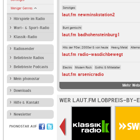
Sonstiges
Weniger Genres
laut.fm newminskstation2
Hörspiele im Radio
Bunt gemischt
Wort- & Sport-Radio
laut.fm badhohensteinburg1
Klassik-Radio
Hits der 90er, 2000er & von heute
Heavy Metal
Alterna
Radiosender
laut.fm radio-wasdichbewegt
Beliebteste Radios
Beliebteste Podcasts
Electro
Modern Rock
Gothic & Mittelalter
laut.fm arsenicradio
Mein phonostar
Mehr Webr
Downloads
WER LAUT.FM LOBPREIS-BY-E
Hilfe & Kontakt
Newsletter
PHONOSTAR AUF