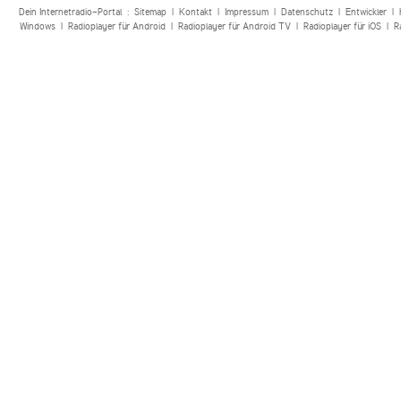
Dein Internetradio-Portal :
Sitemap
|
Kontakt
|
Impressum
|
Datenschutz
|
Entwickler
|
Windows
|
Radioplayer für Android
|
Radioplayer für Android TV
|
Radioplayer für iOS
|
R