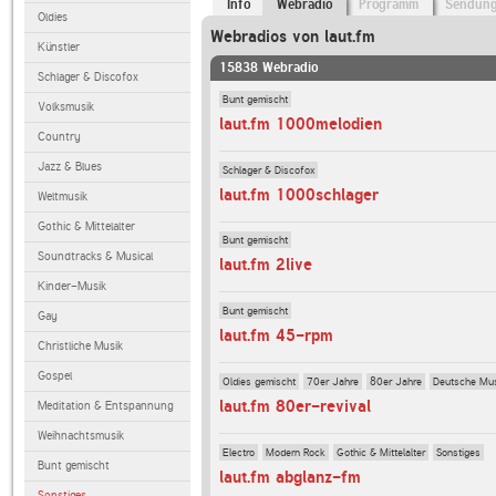
Info
Webradio
Programm
Sendun
Oldies
Webradios von laut.fm
Künstler
15838 Webradio
Schlager & Discofox
Bunt gemischt
Volksmusik
laut.fm 1000melodien
Country
Jazz & Blues
Schlager & Discofox
laut.fm 1000schlager
Weltmusik
Gothic & Mittelalter
Bunt gemischt
Soundtracks & Musical
laut.fm 2live
Kinder-Musik
Bunt gemischt
Gay
laut.fm 45-rpm
Christliche Musik
Gospel
Oldies gemischt
70er Jahre
80er Jahre
Deutsche Mu
laut.fm 80er-revival
Meditation & Entspannung
Weihnachtsmusik
Electro
Modern Rock
Gothic & Mittelalter
Sonstiges
Bunt gemischt
laut.fm abglanz-fm
Sonstiges