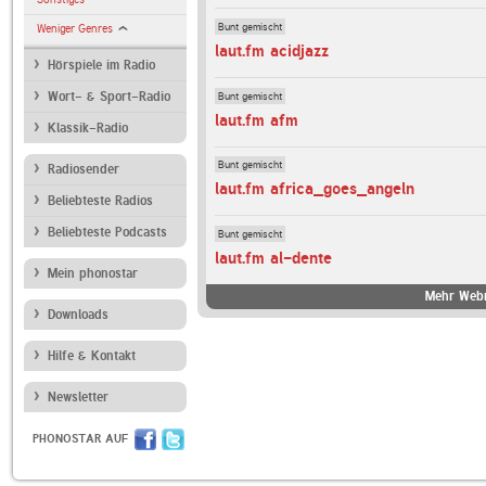
Bunt gemischt
Weniger Genres
laut.fm acidjazz
Hörspiele im Radio
Bunt gemischt
Wort- & Sport-Radio
laut.fm afm
Klassik-Radio
Bunt gemischt
Radiosender
laut.fm africa_goes_angeln
Beliebteste Radios
Beliebteste Podcasts
Bunt gemischt
laut.fm al-dente
Mein phonostar
Mehr Webr
Downloads
Hilfe & Kontakt
Newsletter
PHONOSTAR AUF