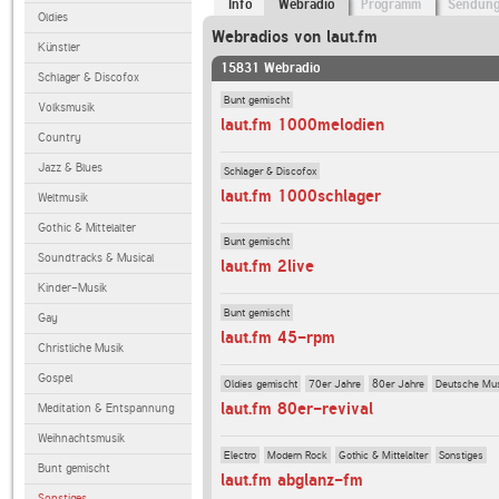
Info
Webradio
Programm
Sendun
Oldies
Webradios von laut.fm
Künstler
15831 Webradio
Schlager & Discofox
Bunt gemischt
Volksmusik
laut.fm 1000melodien
Country
Jazz & Blues
Schlager & Discofox
laut.fm 1000schlager
Weltmusik
Gothic & Mittelalter
Bunt gemischt
Soundtracks & Musical
laut.fm 2live
Kinder-Musik
Bunt gemischt
Gay
laut.fm 45-rpm
Christliche Musik
Gospel
Oldies gemischt
70er Jahre
80er Jahre
Deutsche Mu
laut.fm 80er-revival
Meditation & Entspannung
Weihnachtsmusik
Electro
Modern Rock
Gothic & Mittelalter
Sonstiges
Bunt gemischt
laut.fm abglanz-fm
Sonstiges