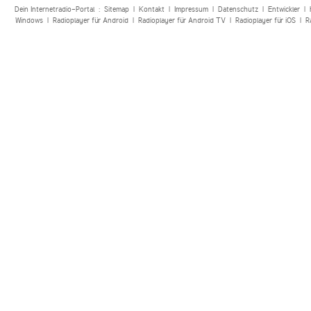
Dein Internetradio-Portal :
Sitemap
|
Kontakt
|
Impressum
|
Datenschutz
|
Entwickler
|
Windows
|
Radioplayer für Android
|
Radioplayer für Android TV
|
Radioplayer für iOS
|
R