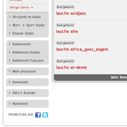
Bunt gemischt
Weniger Genres
laut.fm acidjazz
Hörspiele im Radio
Bunt gemischt
Wort- & Sport-Radio
laut.fm afm
Klassik-Radio
Bunt gemischt
Radiosender
laut.fm africa_goes_angeln
Beliebteste Radios
Beliebteste Podcasts
Bunt gemischt
laut.fm al-dente
Mein phonostar
Mehr Webr
Downloads
Hilfe & Kontakt
Newsletter
PHONOSTAR AUF