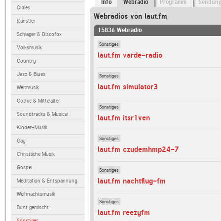
Info
Webradio
Programm
Sendun
Oldies
Webradios von laut.fm
Künstler
15836 Webradio
Schlager & Discofox
Sonstiges
Volksmusik
laut.fm varde-radio
Country
Jazz & Blues
Sonstiges
laut.fm simulator3
Weltmusik
Gothic & Mittelalter
Sonstiges
Soundtracks & Musical
laut.fm itsr1ven
Kinder-Musik
Sonstiges
Gay
laut.fm czudemhmp24-7
Christliche Musik
Gospel
Sonstiges
laut.fm nachtflug-fm
Meditation & Entspannung
Weihnachtsmusik
Sonstiges
Bunt gemischt
laut.fm reezyfm
Sonstiges