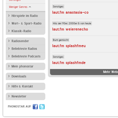
Sonstiges
Weniger Genres
laut.fm anastasia-co
Hörspiele im Radio
Hits der 90er, 2000er & von heute
Wort- & Sport-Radio
laut.fm weierenecho
Klassik-Radio
Bunt gemischt
Radiosender
laut.fm splashfmeu
Beliebteste Radios
Beliebteste Podcasts
Sonstiges
laut.fm splashfmde
Mein phonostar
Mehr Webr
Downloads
Hilfe & Kontakt
Newsletter
PHONOSTAR AUF