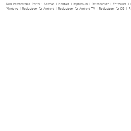
Dein Internetradio-Portal :
Sitemap
|
Kontakt
|
Impressum
|
Datenschutz
|
Entwickler
|
Windows
|
Radioplayer für Android
|
Radioplayer für Android TV
|
Radioplayer für iOS
|
R