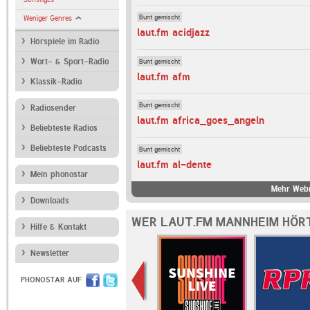
Bunt gemischt
Weniger Genres
laut.fm acidjazz
Hörspiele im Radio
Bunt gemischt
Wort- & Sport-Radio
laut.fm afm
Klassik-Radio
Bunt gemischt
Radiosender
laut.fm africa_goes_angeln
Beliebteste Radios
Beliebteste Podcasts
Bunt gemischt
laut.fm al-dente
Mein phonostar
Mehr Webr
Downloads
WER LAUT.FM MANNHEIM HÖRT
Hilfe & Kontakt
Newsletter
PHONOSTAR AUF