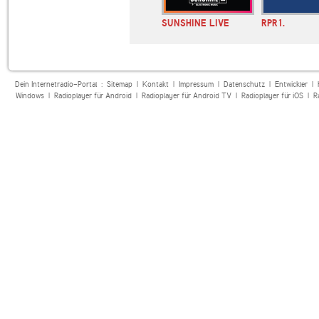
SUNSHINE LIVE
RPR1.
Dein Internetradio-Portal :
Sitemap
|
Kontakt
|
Impressum
|
Datenschutz
|
Entwickler
|
Windows
|
Radioplayer für Android
|
Radioplayer für Android TV
|
Radioplayer für iOS
|
R