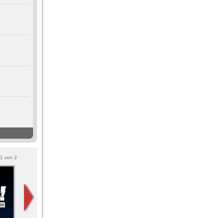
1
von
2