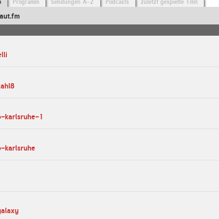
o
Programm
Sendungen A-Z
Podcasts
zuletzt gespielte Titel
aut.fm
lli
zahl8
io-karlsruhe-1
o-karlsruhe
galaxy