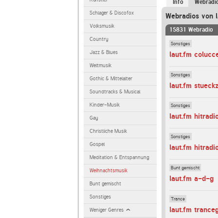
Info
Webradi
Schlager & Discofox
Webradios von l
Volksmusik
15831 Webradio
Country
Sonstiges
Jazz & Blues
laut.fm colucce
Weltmusik
Sonstiges
Gothic & Mittelalter
laut.fm stueck
Soundtracks & Musical
Kinder-Musik
Sonstiges
laut.fm hitrad
Gay
Christliche Musik
Sonstiges
Gospel
laut.fm hitradi
Meditation & Entspannung
Bunt gemischt
Weihnachtsmusik
laut.fm a-d-g
Bunt gemischt
Sonstiges
Trance
laut.fm trance
Weniger Genres