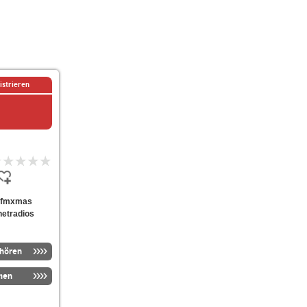
istrieren
hupfmxmas
netradios
nhören
men