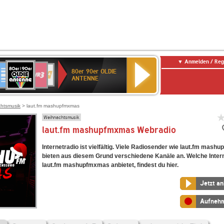
Anmelden / Reg
80er
eutschlandfunk
SWR3
WDR
SWR
80er 90er OLDIE
90er
4
Kultur
ANTENNE
OLDIE
ANTENNE
htsmusik
> laut.fm mashupfmxmas
Weihnachtsmusik
laut.fm mashupfmxmas Webradio
Internetradio ist vielfältig. Viele Radiosender wie laut.fm mas
bieten aus diesem Grund verschiedene Kanäle an. Welche Inter
laut.fm mashupfmxmas anbietet, findest du hier.
Jetzt a
Aufneh