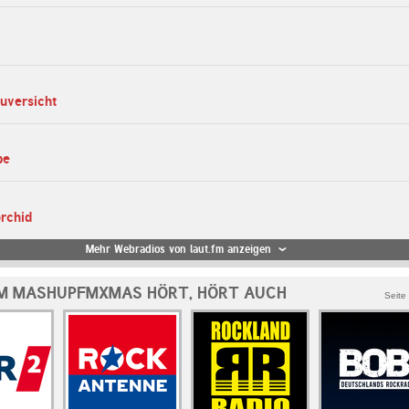
zuversicht
be
orchid
Mehr Webradios von laut.fm anzeigen
M MASHUPFMXMAS HÖRT, HÖRT AUCH
Seite