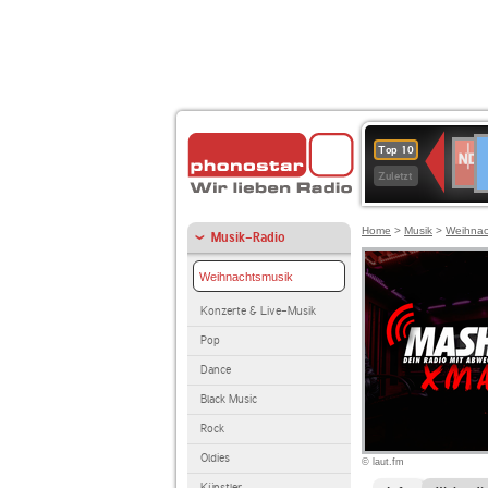
D
NDR
Top 10
2
Zuletzt
Home
>
Musik
>
Weihnac
Musik-Radio
Weihnachtsmusik
Konzerte & Live-Musik
Pop
Dance
Black Music
Rock
Oldies
© laut.fm
Künstler