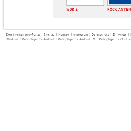
 Nordrhein-
WDR 2
ROCK ANTE
n
Dein Internetradio-Portal :
Sitemap
|
Kontakt
|
Impressum
|
Datenschutz
|
Entwickler
|
Windows
|
Radioplayer für Android
|
Radioplayer für Android TV
|
Radioplayer für iOS
|
R