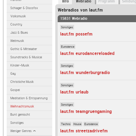
Info
Webradio
Programm
Sendun
Schlager & Discofox
Webradios von laut.fm
Volksmusik
15831 Webradio
Country
Sonstiges
Jazz & Blues
laut.fm possefm
Weltmusik
Eurodance
Gothic & Mittelalter
laut.fm eurodancereloaded
Soundtracks & Musical
Kinder-Musik
Sonstiges
laut.fm wunderburgradio
Gay
Christliche Musik
Sonstiges
Gospel
laut.fm urlaub
Meditation & Entspannung
Sonstiges
Weihnachtsmusik
laut.fm teamgruengaming
Bunt gemischt
Sonstiges
Techno
House
Eurodance
laut.fm streetzadrivefm
Weniger Genres