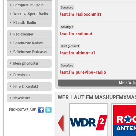
Hörspiele im Radio
Sonstiges
laut.fm radioschmitz
Wort- & Sport-Radio
Klassik-Radio
Sonstiges
laut.fm radioout
Radiosender
Beliebteste Radios
Bunt gemischt
Beliebteste Podcasts
laut.fm ultima-u1
Mein phonostar
Sonstiges
laut.fm purevibe-radio
Downloads
Mehr Webr
Hilfe & Kontakt
WER LAUT.FM MASHUPFMXMAS
Newsletter
PHONOSTAR AUF