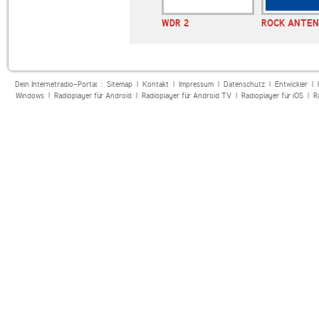
 Nordrhein-
WDR 2
ROCK ANTE
n
Dein Internetradio-Portal :
Sitemap
|
Kontakt
|
Impressum
|
Datenschutz
|
Entwickler
|
Windows
|
Radioplayer für Android
|
Radioplayer für Android TV
|
Radioplayer für iOS
|
R