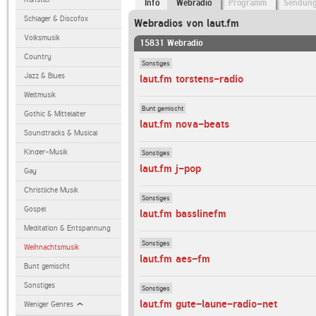
Info
Webradio
Programm
Sendun
Schlager & Discofox
Webradios von laut.fm
Volksmusik
15831 Webradio
Country
Sonstiges
Jazz & Blues
laut.fm torstens-radio
Weltmusik
Bunt gemischt
Gothic & Mittelalter
laut.fm nova-beats
Soundtracks & Musical
Kinder-Musik
Sonstiges
laut.fm j-pop
Gay
Christliche Musik
Sonstiges
Gospel
laut.fm basslinefm
Meditation & Entspannung
Sonstiges
Weihnachtsmusik
laut.fm aes-fm
Bunt gemischt
Sonstiges
Sonstiges
laut.fm gute-laune-radio-net
Weniger Genres