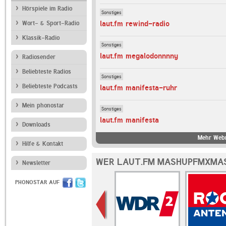
Hörspiele im Radio
Sonstiges
laut.fm rewind-radio
Wort- & Sport-Radio
Klassik-Radio
Sonstiges
laut.fm megalodonnnny
Radiosender
Beliebteste Radios
Sonstiges
Beliebteste Podcasts
laut.fm manifesta-ruhr
Mein phonostar
Sonstiges
laut.fm manifesta
Downloads
Mehr Webr
Hilfe & Kontakt
WER LAUT.FM MASHUPFMXMAS
Newsletter
PHONOSTAR AUF