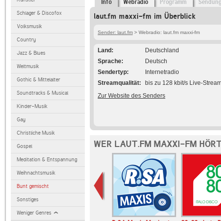
Info
Webradio
Programm
Sendun
Schlager & Discofox
laut.fm maxxi-fm im Überblick
Volksmusik
Sender: laut.fm
> Webradio: laut.fm maxxi-fm
Country
Land
Deutschland
Jazz & Blues
Sprache
Deutsch
Weltmusik
Sendertyp
Internetradio
Gothic & Mittelalter
Streamqualität
bis zu 128 kbit/s Live-Strea
Soundtracks & Musical
Zur Website des Senders
Kinder-Musik
Gay
Christliche Musik
WER LAUT.FM MAXXI-FM HÖRT
Gospel
Meditation & Entspannung
Weihnachtsmusik
Bunt gemischt
Sonstiges
Weniger Genres