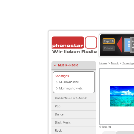
8
Deuts
Top 10
9
Zuletzt
O
A
Home
>
Musik
>
Sonstig
Musik-Radio
Sonstiges
Musikwünsche
Morningshow etc.
Konzerte & Live-Musik
Pop
Dance
Black Music
© laut.fm
Rock