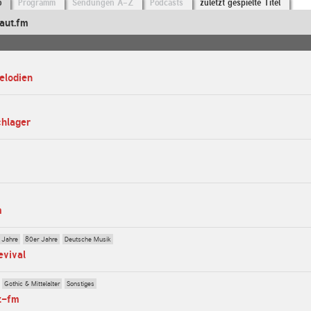
o
Programm
Sendungen A-Z
Podcasts
zuletzt gespielte Titel
aut.fm
elodien
chlager
m
 Jahre
80er Jahre
Deutsche Musik
evival
Gothic & Mittelalter
Sonstiges
z-fm