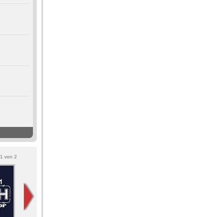
1
von
2