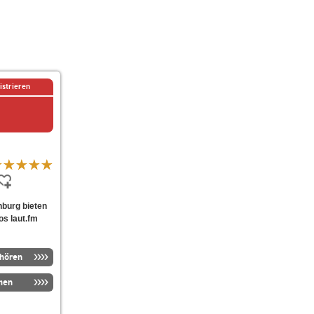
istrieren
enburg bieten
os laut.fm
nhören
men