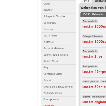
Info
Webradi
Oldies
Webradios von l
Künstler
15831 Webradio
Schlager & Discofox
Bunt gemischt
Volksmusik
laut.fm 1000m
Country
Jazz & Blues
Schlager & Discofox
laut.fm 1000s
Weltmusik
Gothic & Mittelalter
Bunt gemischt
Soundtracks & Musical
laut.fm 2live
Kinder-Musik
Bunt gemischt
Gay
laut.fm 45-rp
Christliche Musik
Gospel
Oldies gemischt
70er
laut.fm 80er-r
Meditation & Entspannung
Weihnachtsmusik
Electro
Modern Rock
Bunt gemischt
laut.fm abglan
Sonstiges