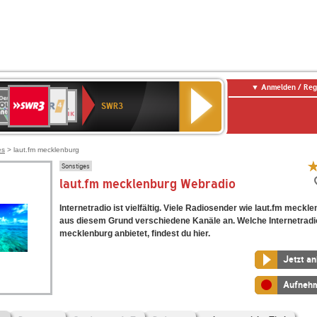
Anmelden / Reg
SWR3
0er
WDR
chlandfunk
NDR
BR-
SWR
SWR3
0er
4
2
KLASSIK
Kultur
LDIE
NTENNE
es
> laut.fm mecklenburg
Sonstiges
laut.fm mecklenburg Webradio
Internetradio ist vielfältig. Viele Radiosender wie laut.fm meckl
aus diesem Grund verschiedene Kanäle an. Welche Internetradi
mecklenburg anbietet, findest du hier.
Jetzt a
Aufneh