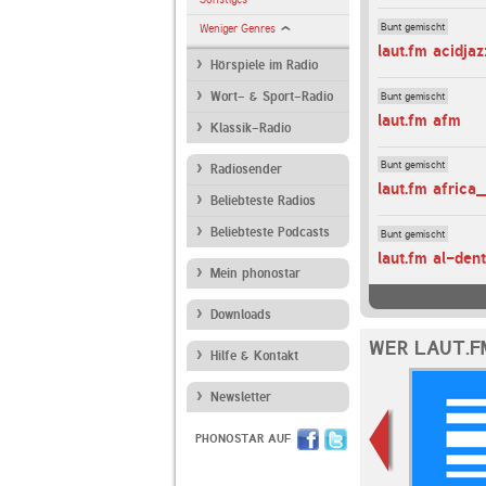
Bunt gemischt
Weniger Genres
laut.fm acidjaz
Hörspiele im Radio
Bunt gemischt
Wort- & Sport-Radio
laut.fm afm
Klassik-Radio
Bunt gemischt
Radiosender
laut.fm africa
Beliebteste Radios
Beliebteste Podcasts
Bunt gemischt
laut.fm al-den
Mein phonostar
Downloads
WER LAUT.F
Hilfe & Kontakt
Newsletter
PHONOSTAR AUF