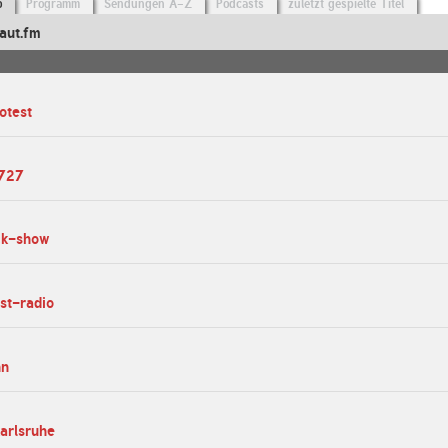
o
Programm
Sendungen A-Z
Podcasts
zuletzt gespielte Titel
aut.fm
otest
r727
ck-show
ast-radio
nn
karlsruhe