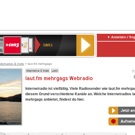
Anmelden / Reg
SWR3
0er
WDR
chlandfunk
NDR
BR-
SWR
SWR3
0er
4
2
KLASSIK
Kultur
LDIE
NTENNE
lternative & Indie
> laut.fm mehrgags
Alternative & Indie
Latin
laut.fm mehrgags Webradio
Internetradio ist vielfältig. Viele Radiosender wie laut.fm mehrg
diesem Grund verschiedene Kanäle an. Welche Internetradios l
mehrgags anbietet, findest du hier.
Jetzt a
Aufneh