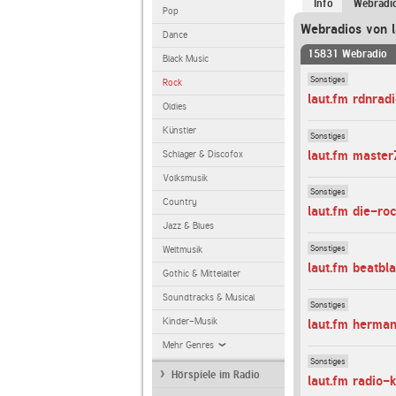
Info
Webradi
Pop
Webradios von l
Dance
15831 Webradio
Black Music
Sonstiges
Rock
laut.fm rdnradi
Oldies
Künstler
Sonstiges
laut.fm maste
Schlager & Discofox
Volksmusik
Sonstiges
Country
laut.fm die-ro
Jazz & Blues
Sonstiges
Weltmusik
laut.fm beatbl
Gothic & Mittelalter
Soundtracks & Musical
Sonstiges
Kinder-Musik
laut.fm herma
Mehr Genres
Sonstiges
Hörspiele im Radio
laut.fm radio-