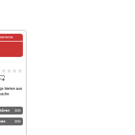
istrieren
ags bieten aus
aut.fm
nhören
men