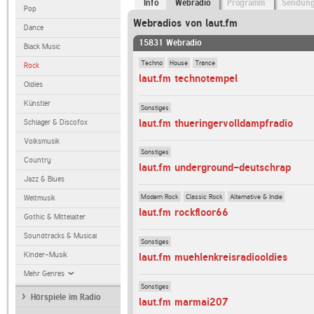
Info
Webradio
Programm
Sendun
Pop
Webradios von laut.fm
Dance
15831 Webradio
Black Music
Techno
House
Trance
Rock
laut.fm technotempel
Oldies
Künstler
Sonstiges
laut.fm thueringervolldampfradio
Schlager & Discofox
Volksmusik
Sonstiges
Country
laut.fm underground-deutschrap
Jazz & Blues
Modern Rock
Classic Rock
Alternative & Indie
Weltmusik
laut.fm rockfloor66
Gothic & Mittelalter
Soundtracks & Musical
Sonstiges
Kinder-Musik
laut.fm muehlenkreisradiooldies
Mehr Genres
Sonstiges
Hörspiele im Radio
laut.fm marmai207