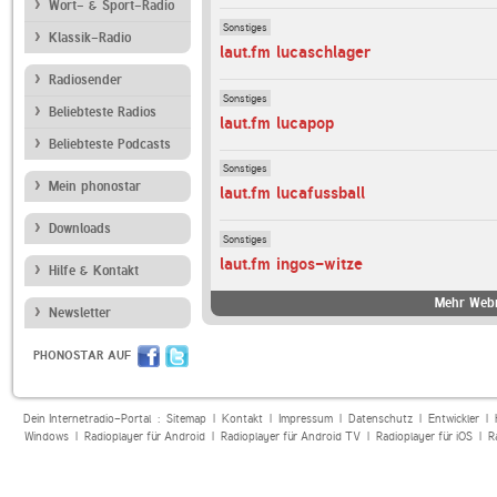
Wort- & Sport-Radio
Sonstiges
Klassik-Radio
laut.fm lucaschlager
Radiosender
Sonstiges
Beliebteste Radios
laut.fm lucapop
Beliebteste Podcasts
Sonstiges
Mein phonostar
laut.fm lucafussball
Downloads
Sonstiges
laut.fm ingos-witze
Hilfe & Kontakt
Mehr Webr
Newsletter
PHONOSTAR AUF
Dein Internetradio-Portal :
Sitemap
|
Kontakt
|
Impressum
|
Datenschutz
|
Entwickler
|
Windows
|
Radioplayer für Android
|
Radioplayer für Android TV
|
Radioplayer für iOS
|
R