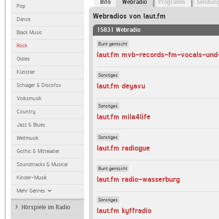
Info
Webradio
Programm
Sendun
Pop
Webradios von laut.fm
Dance
15831 Webradio
Black Music
Bunt gemischt
Rock
laut.fm mvb-records-fm-vocals-und
Oldies
Künstler
Sonstiges
laut.fm deyavu
Schlager & Discofox
Volksmusik
Sonstiges
Country
laut.fm mila4life
Jazz & Blues
Sonstiges
Weltmusik
laut.fm radiogue
Gothic & Mittelalter
Soundtracks & Musical
Bunt gemischt
Kinder-Musik
laut.fm radio-wasserburg
Mehr Genres
Sonstiges
Hörspiele im Radio
laut.fm kyffradio