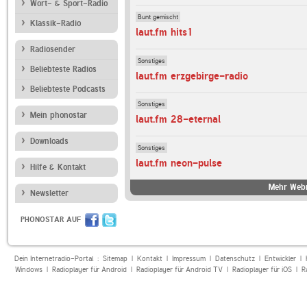
Wort- & Sport-Radio
Bunt gemischt
Klassik-Radio
laut.fm hits1
Radiosender
Sonstiges
Beliebteste Radios
laut.fm erzgebirge-radio
Beliebteste Podcasts
Sonstiges
Mein phonostar
laut.fm 28-eternal
Downloads
Sonstiges
laut.fm neon-pulse
Hilfe & Kontakt
Mehr Webr
Newsletter
PHONOSTAR AUF
Dein Internetradio-Portal :
Sitemap
|
Kontakt
|
Impressum
|
Datenschutz
|
Entwickler
|
Windows
|
Radioplayer für Android
|
Radioplayer für Android TV
|
Radioplayer für iOS
|
R