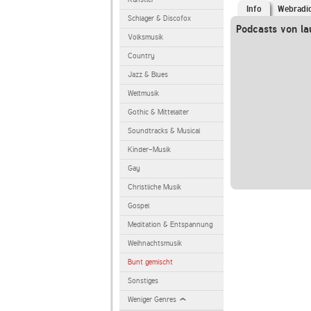
Info
Webradi
Schlager & Discofox
Podcasts von la
Volksmusik
Country
Jazz & Blues
Weltmusik
Gothic & Mittelalter
Soundtracks & Musical
Kinder-Musik
Gay
Christliche Musik
Gospel
Meditation & Entspannung
Weihnachtsmusik
Bunt gemischt
Sonstiges
Weniger Genres