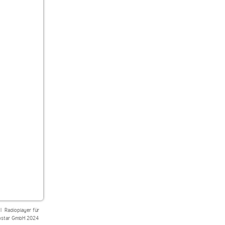
|
Radioplayer für
star GmbH 2024