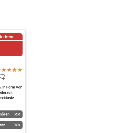
istrieren
n. In Form von
ederzeit
-exklusiv
nhören
men