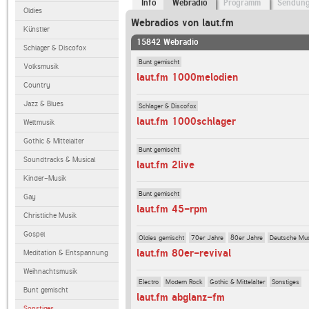
Info
Webradio
Programm
Sendun
Oldies
Webradios von laut.fm
Künstler
15842 Webradio
Schlager & Discofox
Bunt gemischt
Volksmusik
laut.fm 1000melodien
Country
Jazz & Blues
Schlager & Discofox
laut.fm 1000schlager
Weltmusik
Gothic & Mittelalter
Bunt gemischt
Soundtracks & Musical
laut.fm 2live
Kinder-Musik
Bunt gemischt
Gay
laut.fm 45-rpm
Christliche Musik
Gospel
Oldies gemischt
70er Jahre
80er Jahre
Deutsche Mu
laut.fm 80er-revival
Meditation & Entspannung
Weihnachtsmusik
Electro
Modern Rock
Gothic & Mittelalter
Sonstiges
Bunt gemischt
laut.fm abglanz-fm
Sonstiges