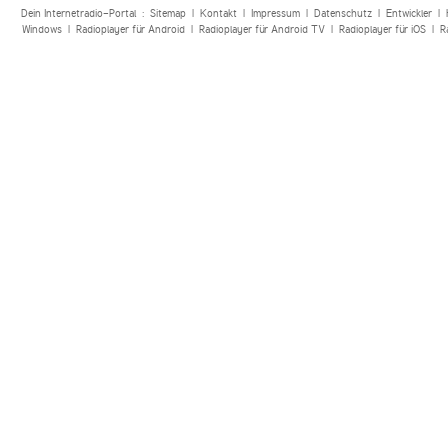
Dein Internetradio-Portal :
Sitemap
|
Kontakt
|
Impressum
|
Datenschutz
|
Entwickler
|
Windows
|
Radioplayer für Android
|
Radioplayer für Android TV
|
Radioplayer für iOS
|
R