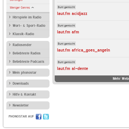
Bunt gemischt
Weniger Genres
laut.fm acidjazz
Hörspiele im Radio
Bunt gemischt
Wort- & Sport-Radio
laut.fm afm
Klassik-Radio
Bunt gemischt
Radiosender
laut.fm africa_goes_angeln
Beliebteste Radios
Beliebteste Podcasts
Bunt gemischt
laut.fm al-dente
Mein phonostar
Mehr Webr
Downloads
Hilfe & Kontakt
Newsletter
PHONOSTAR AUF