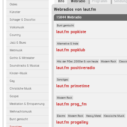
Info
Webradio
Programm
Sendun
Oldies
Webradios von laut.fm
Künstler
15844 Webradio
Schlager & Discofox
Bunt gemischt
Volksmusik
laut.fm popkiste
Country
Jazz & Blues
Alternative & Indie
laut.fm popklub
Weltmusik
Gothic & Mittelalter
Hits der 90er, 2000er & von heute
Modern Rock
Classi
Soundtracks & Musical
laut.fm positiveradio
Kinder-Musik
Sonstiges
Gay
laut.fm primetime
Christliche Musik
Gospel
Modern Rock
laut.fm prog_fm
Meditation & Entspannung
Weihnachtsmusik
Electro
Modern Rock
Heavy Metal
Klassische Musik
Bunt gemischt
laut.fm progalley
Sonstiges