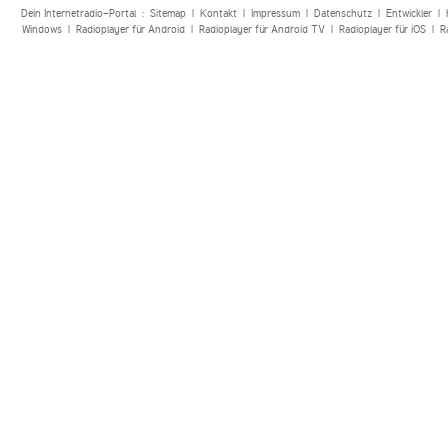
Dein Internetradio-Portal :
Sitemap
|
Kontakt
|
Impressum
|
Datenschutz
|
Entwickler
|
Windows
|
Radioplayer für Android
|
Radioplayer für Android TV
|
Radioplayer für iOS
|
R