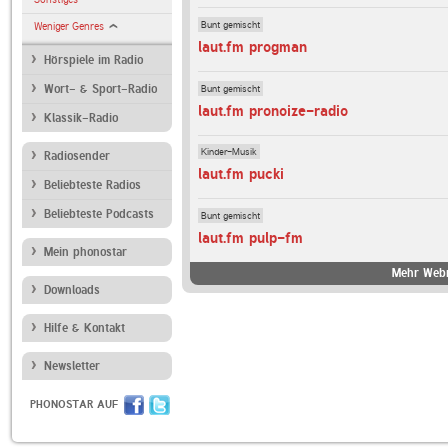
Bunt gemischt
Weniger Genres
laut.fm progman
Hörspiele im Radio
Bunt gemischt
Wort- & Sport-Radio
laut.fm pronoize-radio
Klassik-Radio
Kinder-Musik
Radiosender
laut.fm pucki
Beliebteste Radios
Beliebteste Podcasts
Bunt gemischt
laut.fm pulp-fm
Mein phonostar
Mehr Webr
Downloads
Hilfe & Kontakt
Newsletter
PHONOSTAR AUF