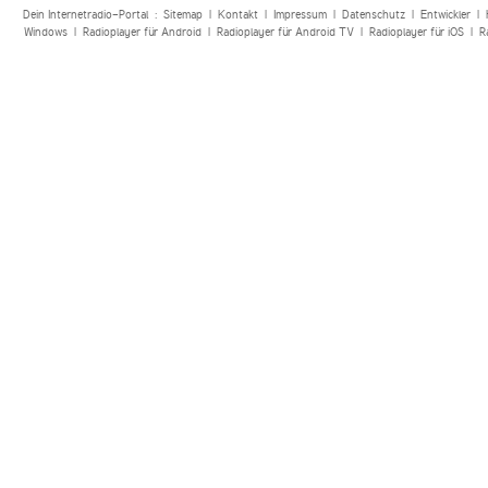
Dein Internetradio-Portal :
Sitemap
|
Kontakt
|
Impressum
|
Datenschutz
|
Entwickler
|
Windows
|
Radioplayer für Android
|
Radioplayer für Android TV
|
Radioplayer für iOS
|
R