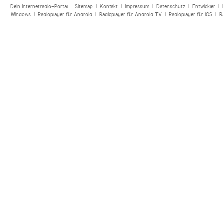
Dein Internetradio-Portal :
Sitemap
|
Kontakt
|
Impressum
|
Datenschutz
|
Entwickler
|
Windows
|
Radioplayer für Android
|
Radioplayer für Android TV
|
Radioplayer für iOS
|
R