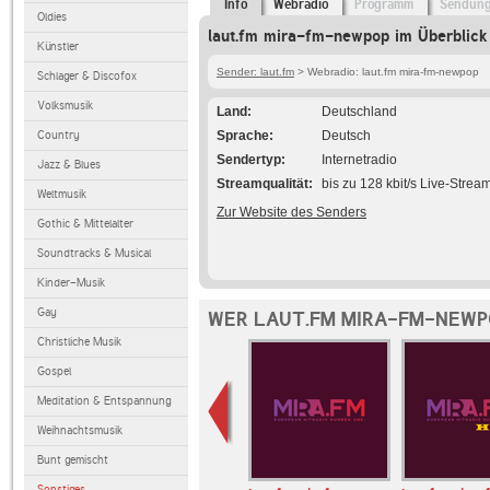
Info
Webradio
Programm
Sendun
Oldies
laut.fm mira-fm-newpop im Überblick
Künstler
Sender: laut.fm
> Webradio: laut.fm mira-fm-newpop
Schlager & Discofox
Volksmusik
Land
Deutschland
Country
Sprache
Deutsch
Sendertyp
Internetradio
Jazz & Blues
Streamqualität
bis zu 128 kbit/s Live-Strea
Weltmusik
Zur Website des Senders
Gothic & Mittelalter
Soundtracks & Musical
Kinder-Musik
Gay
WER LAUT.FM MIRA-FM-NEWP
Christliche Musik
Gospel
Meditation & Entspannung
Weihnachtsmusik
Bunt gemischt
Sonstiges