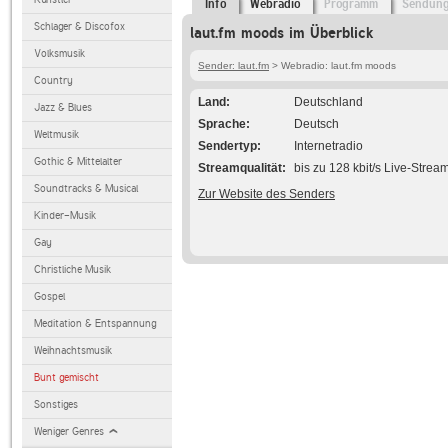
Info
Webradio
Programm
Sendun
Schlager & Discofox
laut.fm moods im Überblick
Volksmusik
Sender: laut.fm
> Webradio: laut.fm moods
Country
Land
Deutschland
Jazz & Blues
Sprache
Deutsch
Weltmusik
Sendertyp
Internetradio
Gothic & Mittelalter
Streamqualität
bis zu 128 kbit/s Live-Strea
Soundtracks & Musical
Zur Website des Senders
Kinder-Musik
Gay
Christliche Musik
Gospel
Meditation & Entspannung
Weihnachtsmusik
Bunt gemischt
Sonstiges
Weniger Genres