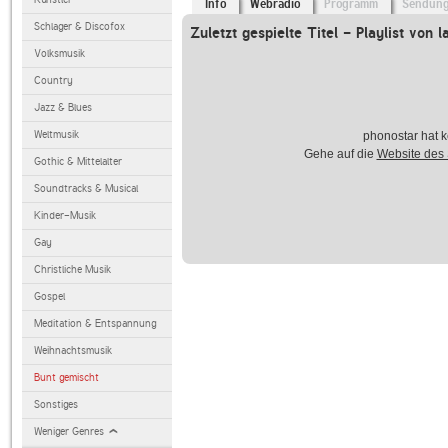
Info
Webradio
Programm
Sendun
Schlager & Discofox
Zuletzt gespielte Titel - Playlist von l
Volksmusik
Country
Jazz & Blues
Weltmusik
phonostar hat k
Gehe auf die
Website des
Gothic & Mittelalter
Soundtracks & Musical
Kinder-Musik
Gay
Christliche Musik
Gospel
Meditation & Entspannung
Weihnachtsmusik
Bunt gemischt
Sonstiges
Weniger Genres