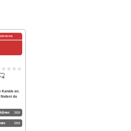
istrieren
 Kanäle an.
 findest du
nhören
men