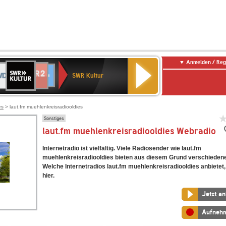
Anmelden / Reg
SWR
DR
NDR
ENNE
80er
SWR3
WDR
BR-
Deutschlandfunk
Deutschlandfunk
Kultur
SWR Kultur
2
ERN
90er
4
KLASSIK
Kultur
OLDIE
ANTENNE
es
> laut.fm muehlenkreisradiooldies
Sonstiges
laut.fm muehlenkreisradiooldies Webradio
Internetradio ist vielfältig. Viele Radiosender wie laut.fm
muehlenkreisradiooldies bieten aus diesem Grund verschiedene
Welche Internetradios laut.fm muehlenkreisradiooldies anbietet,
hier.
Jetzt a
Aufneh