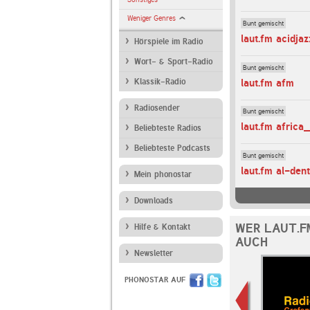
Weniger Genres
Bunt gemischt
laut.fm acidjaz
Hörspiele im Radio
Wort- & Sport-Radio
Bunt gemischt
laut.fm afm
Klassik-Radio
Radiosender
Bunt gemischt
laut.fm africa
Beliebteste Radios
Beliebteste Podcasts
Bunt gemischt
laut.fm al-den
Mein phonostar
Downloads
WER LAUT.F
Hilfe & Kontakt
AUCH
Newsletter
PHONOSTAR AUF