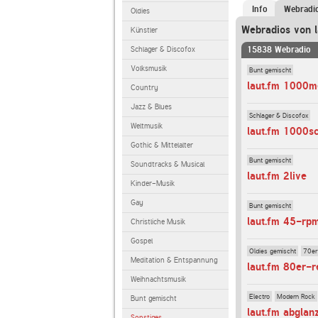
Info
Webradi
Oldies
Webradios von l
Künstler
Schlager & Discofox
15838 Webradio
Volksmusik
Bunt gemischt
laut.fm 1000m
Country
Jazz & Blues
Schlager & Discofox
Weltmusik
laut.fm 1000s
Gothic & Mittelalter
Bunt gemischt
Soundtracks & Musical
laut.fm 2live
Kinder-Musik
Gay
Bunt gemischt
laut.fm 45-rp
Christliche Musik
Gospel
Oldies gemischt
70er
Meditation & Entspannung
laut.fm 80er-r
Weihnachtsmusik
Electro
Modern Rock
Bunt gemischt
laut.fm abglan
Sonstiges