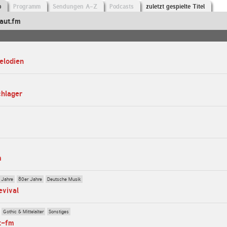
o
Programm
Sendungen A-Z
Podcasts
zuletzt gespielte Titel
aut.fm
elodien
chlager
m
 Jahre
80er Jahre
Deutsche Musik
evival
Gothic & Mittelalter
Sonstiges
z-fm