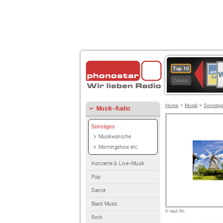
W
ANT
Top 10
2
BAY
Zuletzt
Home
>
Musik
>
Sonstig
Musik-Radio
Sonstiges
Musikwünsche
Morningshow etc.
Konzerte & Live-Musik
Pop
Dance
Black Music
© laut.fm
Rock