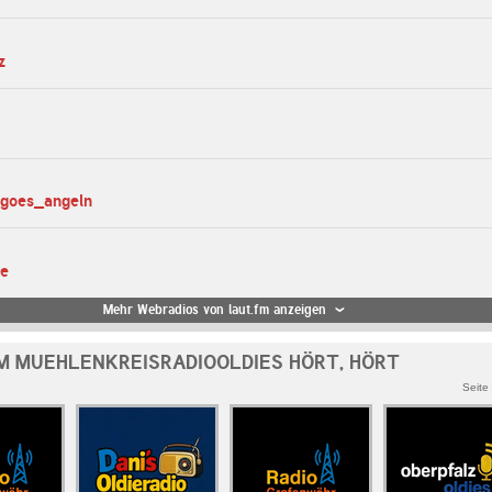
z
_goes_angeln
te
Mehr Webradios von laut.fm anzeigen
M MUEHLENKREISRADIOOLDIES HÖRT, HÖRT
Seite