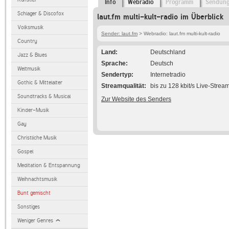
Info
Webradio
Programm
Sendun
Schlager & Discofox
laut.fm multi-kult-radio im Überblick
Volksmusik
Sender: laut.fm
> Webradio: laut.fm multi-kult-radio
Country
Land
Deutschland
Jazz & Blues
Sprache
Deutsch
Weltmusik
Sendertyp
Internetradio
Gothic & Mittelalter
Streamqualität
bis zu 128 kbit/s Live-Strea
Soundtracks & Musical
Zur Website des Senders
Kinder-Musik
Gay
Christliche Musik
Gospel
Meditation & Entspannung
Weihnachtsmusik
Bunt gemischt
Sonstiges
Weniger Genres