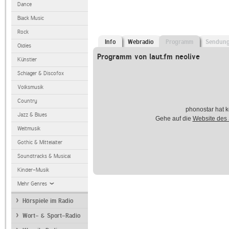
Dance
Black Music
Rock
Info
Webradio
Programm
Sendun
Oldies
Programm von laut.fm neolive
Künstler
Schlager & Discofox
Volksmusik
Country
phonostar hat k
Jazz & Blues
Gehe auf die
Website des
Weltmusik
Gothic & Mittelalter
Soundtracks & Musical
Kinder-Musik
Mehr Genres
Hörspiele im Radio
Wort- & Sport-Radio