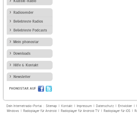
Klassik-Radio
Radiosender
Beliebteste Radios
Beliebteste Podcasts
Mein phonostar
Downloads
Hilfe & Kontakt
Newsletter
PHONOSTAR AUF
Dein Internetradio-Portal :
Sitemap
|
Kontakt
|
Impressum
|
Datenschutz
|
Entwickler
|
Windows
|
Radioplayer für Android
|
Radioplayer für Android TV
|
Radioplayer für iOS
|
R