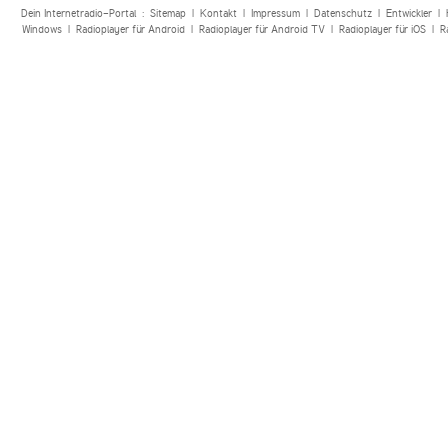
Dein Internetradio-Portal :
Sitemap
|
Kontakt
|
Impressum
|
Datenschutz
|
Entwickler
|
Windows
|
Radioplayer für Android
|
Radioplayer für Android TV
|
Radioplayer für iOS
|
R