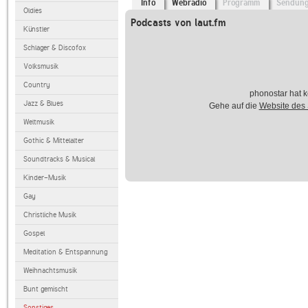
Info
Webradio
Programm
Sendun
Oldies
Podcasts von laut.fm
Künstler
Schlager & Discofox
Volksmusik
Country
phonostar hat k
Jazz & Blues
Gehe auf die
Website des
Weltmusik
Gothic & Mittelalter
Soundtracks & Musical
Kinder-Musik
Gay
Christliche Musik
Gospel
Meditation & Entspannung
Weihnachtsmusik
Bunt gemischt
Sonstiges