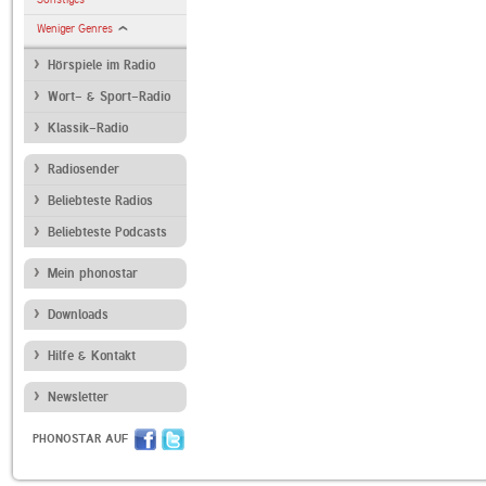
Weniger Genres
Hörspiele im Radio
Wort- & Sport-Radio
Klassik-Radio
Radiosender
Beliebteste Radios
Beliebteste Podcasts
Mein phonostar
Downloads
Hilfe & Kontakt
Newsletter
PHONOSTAR AUF