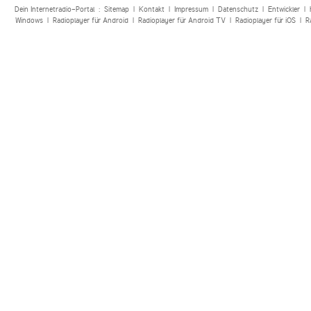
Dein Internetradio-Portal :
Sitemap
|
Kontakt
|
Impressum
|
Datenschutz
|
Entwickler
|
Windows
|
Radioplayer für Android
|
Radioplayer für Android TV
|
Radioplayer für iOS
|
R