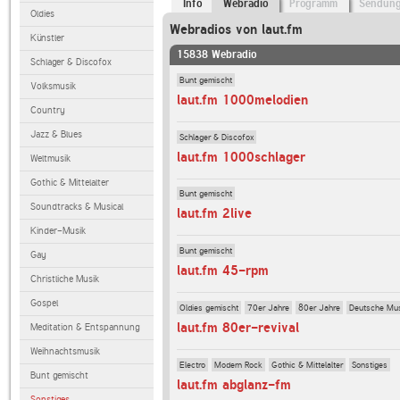
Info
Webradio
Programm
Sendun
Oldies
Webradios von laut.fm
Künstler
15838 Webradio
Schlager & Discofox
Bunt gemischt
Volksmusik
laut.fm 1000melodien
Country
Jazz & Blues
Schlager & Discofox
laut.fm 1000schlager
Weltmusik
Gothic & Mittelalter
Bunt gemischt
Soundtracks & Musical
laut.fm 2live
Kinder-Musik
Bunt gemischt
Gay
laut.fm 45-rpm
Christliche Musik
Gospel
Oldies gemischt
70er Jahre
80er Jahre
Deutsche Mu
laut.fm 80er-revival
Meditation & Entspannung
Weihnachtsmusik
Electro
Modern Rock
Gothic & Mittelalter
Sonstiges
Bunt gemischt
laut.fm abglanz-fm
Sonstiges