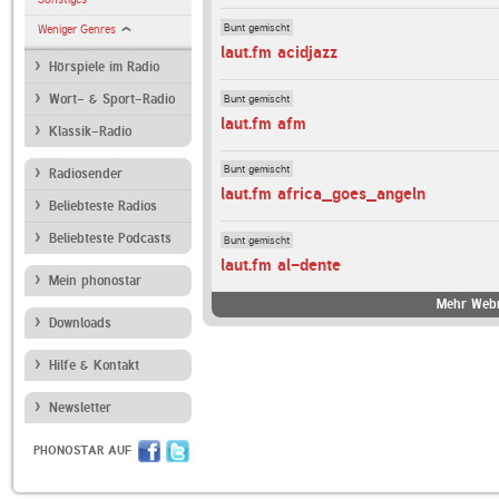
Bunt gemischt
Weniger Genres
laut.fm acidjazz
Hörspiele im Radio
Bunt gemischt
Wort- & Sport-Radio
laut.fm afm
Klassik-Radio
Bunt gemischt
Radiosender
laut.fm africa_goes_angeln
Beliebteste Radios
Beliebteste Podcasts
Bunt gemischt
laut.fm al-dente
Mein phonostar
Mehr Webr
Downloads
Hilfe & Kontakt
Newsletter
PHONOSTAR AUF