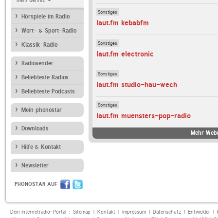
Mehr Genres
Sonstiges
Hörspiele im Radio
laut.fm kebabfm
Wort- & Sport-Radio
Sonstiges
Klassik-Radio
laut.fm electronic
Radiosender
Sonstiges
Beliebteste Radios
laut.fm studio-hau-wech
Beliebteste Podcasts
Sonstiges
Mein phonostar
laut.fm muensters-pop-radio
Downloads
Mehr Webr
Hilfe & Kontakt
Newsletter
PHONOSTAR AUF
Dein Internetradio-Portal :
Sitemap
|
Kontakt
|
Impressum
|
Datenschutz
|
Entwickler
|