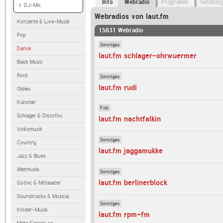
Info
Webradio
Programm
Sendun
DJ-Mix
Webradios von laut.fm
Konzerte & Live-Musik
15831 Webradio
Pop
Sonstiges
Dance
laut.fm schlager-ohrwuermer
Black Music
Rock
Sonstiges
laut.fm rudi
Oldies
Künstler
Folk
Schlager & Discofox
laut.fm nachtfalkin
Volksmusik
Sonstiges
Country
laut.fm jaggamukke
Jazz & Blues
Weltmusik
Sonstiges
laut.fm berlinerblock
Gothic & Mittelalter
Soundtracks & Musical
Sonstiges
Kinder-Musik
laut.fm rpm-fm