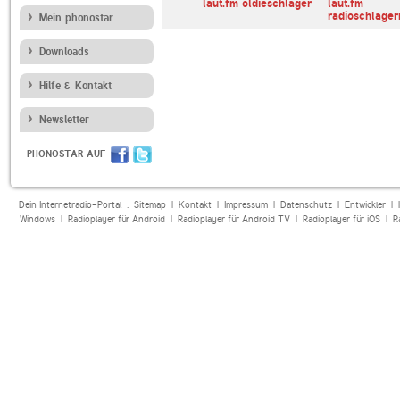
chlager
laut.fm zipfelalm
laut.fm oldieschlager
laut.fm
radioschlager
Mein phonostar
Downloads
Hilfe & Kontakt
Newsletter
PHONOSTAR AUF
Dein Internetradio-Portal :
Sitemap
|
Kontakt
|
Impressum
|
Datenschutz
|
Entwickler
|
Windows
|
Radioplayer für Android
|
Radioplayer für Android TV
|
Radioplayer für iOS
|
R