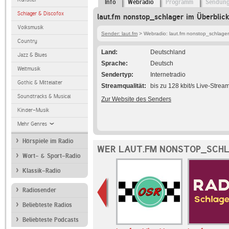
Info
Webradio
Programm
Sendun
Schlager & Discofox
laut.fm nonstop_schlager im Überblick
Volksmusik
Sender: laut.fm
> Webradio: laut.fm nonstop_schlager
Country
Land
Deutschland
Jazz & Blues
Sprache
Deutsch
Weltmusik
Sendertyp
Internetradio
Gothic & Mittelalter
Streamqualität
bis zu 128 kbit/s Live-Strea
Soundtracks & Musical
Zur Website des Senders
Kinder-Musik
Mehr Genres
Hörspiele im Radio
WER LAUT.FM NONSTOP_SCHL
Wort- & Sport-Radio
Klassik-Radio
Radiosender
Beliebteste Radios
Beliebteste Podcasts