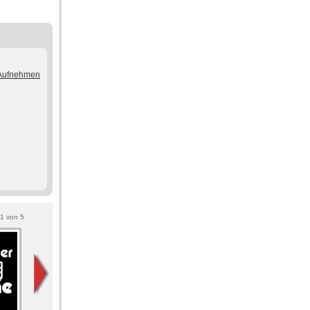
/Aufnehmen
1
von
5