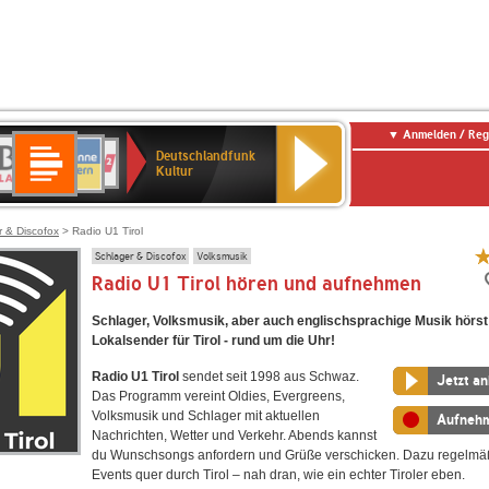
Anmelden / Reg
Deutschlandfunk
R-
ANTENNE
Deutschlandfunk
80er
SWR3
NDR
WDR
SWR
Deutschlandfunk
Kultur
LASSIK
BAYERN
90er
2
2
Kultur
Kultur
OLDIE
ANTENNE
r & Discofox
> Radio U1 Tirol
Schlager & Discofox
Volksmusik
Radio U1 Tirol hören und aufnehmen
Schlager, Volksmusik, aber auch englischsprachige Musik hörst
Lokalsender für Tirol - rund um die Uhr!
Radio U1 Tirol
sendet seit 1998 aus Schwaz.
Jetzt a
Das Programm vereint Oldies, Evergreens,
Volksmusik und Schlager mit aktuellen
Aufneh
Nachrichten, Wetter und Verkehr. Abends kannst
du Wunschsongs anfordern und Grüße verschicken. Dazu regelmäß
Events quer durch Tirol – nah dran, wie ein echter Tiroler eben.