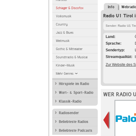
Info
Webradi
Schlager & Discofox
Radio U1 Tirol 
Volksmusik
Country
Sender: Radio U1 Tir
Jazz & Blues
Land
Weltmusik
Sprache
Gothic & Mittelalter
Sendertyp
Streamqualität
Soundtracks & Musical
Zur Website des 
Kinder-Musik
Mehr Genres
Hörspiele im Radio
Wort- & Sport-Radio
WER RADIO 
Klassik-Radio
Radiosender
Beliebteste Radios
Beliebteste Podcasts