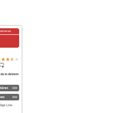
istrieren
 du in deinem
nhören
men
ige Live-