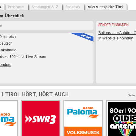
o
Programm
Sendungen A-Z
Podcasts
zuletzt gespielte Titel
im Überblick
SENDER EINBINDEN
ol
Buttons zum Anhören
Österreich
in Website einbinden
Deutsch
Lokalradio
bis zu 192 kbit/s Live-Stream
Senders
U1 TIROL HÖRT, HÖRT AUCH
Seite