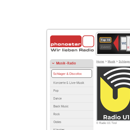
B
WDR
Top 10
K
4
Zuletzt
Home
>
Musik
>
Schlage
Musik-Radio
Schlager & Discofox
Konzerte & Live-Musik
Pop
Dance
Black Music
Rock
Oldies
© Radio U1 Tirol
Künstler