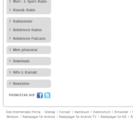
Wort- & Sport-Radio
Klassik-Radio
Radiosender
Beliebteste Radios
Beliebteste Podcasts
Mein phonostar
Downloads
Hilfe & Kontakt
Newsletter
PHONOSTAR AUF
Dein Internetradio-Portal :
Sitemap
|
Kontakt
|
Impressum
|
Datenschutz
|
Entwickler
|
Windows
|
Radioplayer für Android
|
Radioplayer für Android TV
|
Radioplayer für iOS
|
R