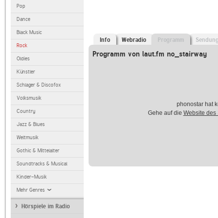
Pop
Dance
Black Music
Info
Webradio
Programm
Sendun
Rock
Programm von laut.fm no_stairway
Oldies
Künstler
Schlager & Discofox
Volksmusik
phonostar hat k
Country
Gehe auf die
Website des
Jazz & Blues
Weltmusik
Gothic & Mittelalter
Soundtracks & Musical
Kinder-Musik
Mehr Genres
Hörspiele im Radio