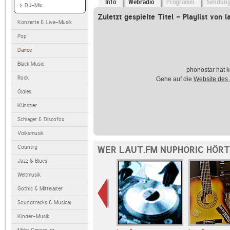
Info
Webradio
Programm
Sendun
DJ-Mix
Zuletzt gespielte Titel - Playlist von l
Konzerte & Live-Musik
Pop
Dance
Black Music
phonostar hat k
Rock
Gehe auf die
Website des
Oldies
Künstler
Schlager & Discofox
Volksmusik
Country
WER LAUT.FM NUPHORIC HÖRT
Jazz & Blues
Weltmusik
Gothic & Mittelalter
Soundtracks & Musical
Kinder-Musik