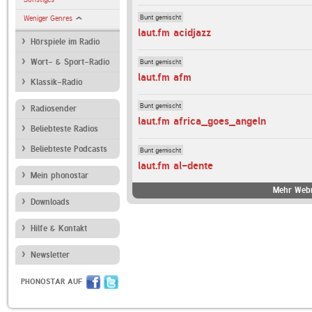
Bunt gemischt
Weniger Genres
laut.fm acidjazz
Hörspiele im Radio
Bunt gemischt
Wort- & Sport-Radio
laut.fm afm
Klassik-Radio
Bunt gemischt
Radiosender
laut.fm africa_goes_angeln
Beliebteste Radios
Beliebteste Podcasts
Bunt gemischt
laut.fm al-dente
Mein phonostar
Mehr Webr
Downloads
Hilfe & Kontakt
Newsletter
PHONOSTAR AUF