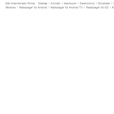
Dein Internetradio-Portal :
Sitemap
|
Kontakt
|
Impressum
|
Datenschutz
|
Entwickler
|
Windows
|
Radioplayer für Android
|
Radioplayer für Android TV
|
Radioplayer für iOS
|
R