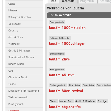
Info
Webradio
Programm
Sendun
Oldies
Webradios von laut.fm
Künstler
15836 Webradio
Schlager & Discofox
Bunt gemischt
Volksmusik
laut.fm 1000melodien
Country
Jazz & Blues
Schlager & Discofox
laut.fm 1000schlager
Weltmusik
Gothic & Mittelalter
Bunt gemischt
Soundtracks & Musical
laut.fm 2live
Kinder-Musik
Bunt gemischt
Gay
laut.fm 45-rpm
Christliche Musik
Gospel
Oldies gemischt
70er Jahre
80er Jahre
Deutsche Mu
laut.fm 80er-revival
Meditation & Entspannung
Weihnachtsmusik
Electro
Modern Rock
Gothic & Mittelalter
Sonstiges
Bunt gemischt
laut.fm abglanz-fm
Sonstiges