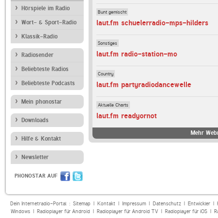
Hörspiele im Radio
Bunt gemischt
laut.fm schuelerradio-mps-hilders
Wort- & Sport-Radio
Klassik-Radio
Sonstiges
laut.fm radio-station-mo
Radiosender
Beliebteste Radios
Country
Beliebteste Podcasts
laut.fm partyradiodancewelle
Mein phonostar
Aktuelle Charts
laut.fm readyornot
Downloads
Mehr Webr
Hilfe & Kontakt
Newsletter
PHONOSTAR AUF
Dein Internetradio-Portal :
Sitemap
|
Kontakt
|
Impressum
|
Datenschutz
|
Entwickler
|
Windows
|
Radioplayer für Android
|
Radioplayer für Android TV
|
Radioplayer für iOS
|
R