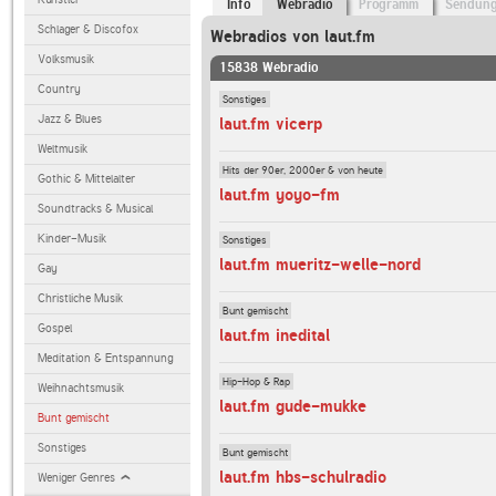
Info
Webradio
Programm
Sendun
Schlager & Discofox
Webradios von laut.fm
Volksmusik
15838 Webradio
Country
Sonstiges
Jazz & Blues
laut.fm vicerp
Weltmusik
Hits der 90er, 2000er & von heute
Gothic & Mittelalter
laut.fm yoyo-fm
Soundtracks & Musical
Kinder-Musik
Sonstiges
laut.fm mueritz-welle-nord
Gay
Christliche Musik
Bunt gemischt
Gospel
laut.fm inedital
Meditation & Entspannung
Hip-Hop & Rap
Weihnachtsmusik
laut.fm gude-mukke
Bunt gemischt
Sonstiges
Bunt gemischt
laut.fm hbs-schulradio
Weniger Genres