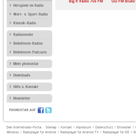
Big R Radio 70s FM
Oui FM Blues
Hörspiele im Radio
Wort- & Sport-Radio
Klassik-Radio
Radiosender
Beliebteste Radios
Beliebteste Podcasts
Mein phonostar
Downloads
Hilfe & Kontakt
Newsletter
PHONOSTAR AUF
Dein Internetradio-Portal :
Sitemap
|
Kontakt
|
Impressum
|
Datenschutz
|
Entwickler
|
Windows
|
Radioplayer für Android
|
Radioplayer für Android TV
|
Radioplayer für iOS
|
R