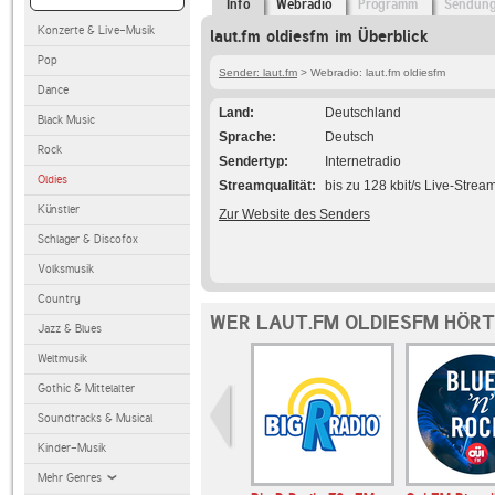
Info
Webradio
Programm
Sendun
Konzerte & Live-Musik
laut.fm oldiesfm im Überblick
Pop
Sender: laut.fm
> Webradio: laut.fm oldiesfm
Dance
Land
Deutschland
Black Music
Sprache
Deutsch
Rock
Sendertyp
Internetradio
Oldies
Streamqualität
bis zu 128 kbit/s Live-Strea
Künstler
Zur Website des Senders
Schlager & Discofox
Volksmusik
Country
WER LAUT.FM OLDIESFM HÖRT
Jazz & Blues
Weltmusik
Gothic & Mittelalter
Soundtracks & Musical
Kinder-Musik
Mehr Genres